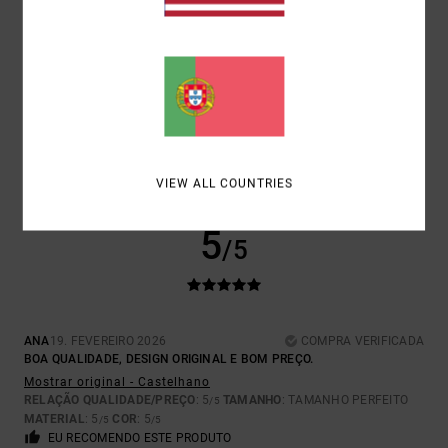
CLIENT ANONYME VÉRIFIÉ
3. MARÇO 2026
COMPRA VERIFICADA
A COR É FANTÁSTICA E O MODELO É INOVADOR
Mostrar original - Francês
CONFORTO
: 5
RELAÇÃO QUALIDADE/PREÇO
: 5
TAMANHO
:
/5
/5
GRANDE
MATERIAL
: 4
COR
: 5
/5
/5
VIEW ALL COUNTRIES
EU RECOMENDO ESTE PRODUTO
5
/5
ANA
19. FEVEREIRO 2026
COMPRA VERIFICADA
BOA QUALIDADE, DESIGN ORIGINAL E BOM PREÇO.
Mostrar original - Castelhano
RELAÇÃO QUALIDADE/PREÇO
: 5
TAMANHO
: TAMANHO PERFEITO
/5
MATERIAL
: 5
COR
: 5
/5
/5
EU RECOMENDO ESTE PRODUTO