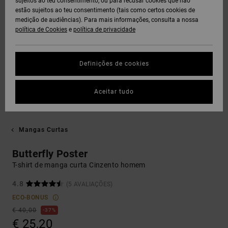
sujeitos ao teu consentimento, ou para recusar cookies que não
estão sujeitos ao teu consentimento (tais como certos cookies de
medição de audiências). Para mais informações, consulta a nossa
política de Cookies
e
política de privacidade
Definições de cookies
Aceitar tudo
Mangas Curtas
Butterfly Poster
T-shirt de manga curta Cinzento homem
4.8
(5 AVALIAÇÕES)
ECO-BONUS
€ 40,00
37%
€ 25,20