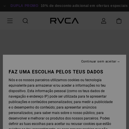
AVANÇAR
PARA
DUPLA PROMO
10% de desconto adicional em ofertas especiais
P
A
INFORMAÇÃO
DO
PRODUTO
Continuar sem aceitar
FAZ UMA ESCOLHA PELOS TEUS DADOS
Nós e os nossos parceiros utilizamos cookies ou tecnologia
equivalente para armazenar e/ou aceder a informações no teu
dispositivo. Esta informação pessoal (como os teus dados de
navegação e endereço IP) pode ser utilizada para te apresentar
publicações e conteúdos personalizados; para medir a publicidade
e o desempenho do conteúdo; para apresentar anúncios
personalizados; para saber mais sobre o nosso público; para
desenvolver e melhorar os produtos dos nossos parceiros. Podes
definir as tuas escolhas para aceitar ou recusar cookies que estão