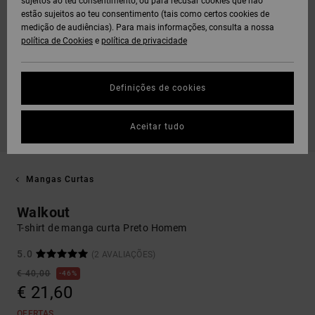
sujeitos ao teu consentimento, ou para recusar cookies que não
estão sujeitos ao teu consentimento (tais como certos cookies de
medição de audiências). Para mais informações, consulta a nossa
política de Cookies
e
política de privacidade
Definições de cookies
Aceitar tudo
Mangas Curtas
Walkout
T-shirt de manga curta Preto Homem
5.0
(2 AVALIAÇÕES)
€ 40,00
46%
€ 21,60
OFERTAS