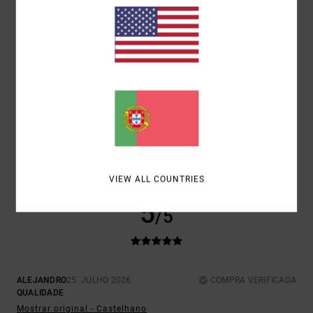
RELAÇÃO QUALIDADE/PREÇO
5.0
TAMANHO
MATERIAL
5.0
MUITO PEQUENO
DEMASIADO GRANDE
COR
5.0
VIEW ALL COUNTRIES
5
/5
ALEJANDRO
25. JULHO 2026
COMPRA VERIFICADA
QUALIDADE
Mostrar original - Castelhano