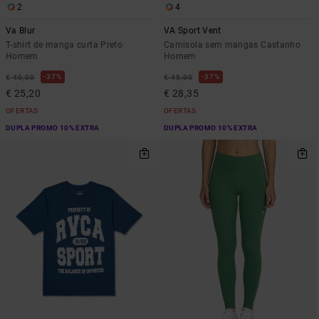
2
4
Va Blur
VA Sport Vent
T-shirt de manga curta Preto
Camisola sem mangas Castanho
Homem
Homem
37%
37%
€ 40,00
€ 45,00
€ 25,20
€ 28,35
OFERTAS
OFERTAS
DUPLA PROMO 10% EXTRA
DUPLA PROMO 10% EXTRA