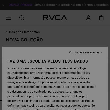
AVANÇAR
 PROMO
PARA
10% de desconto adicional em ofertas especiais
Poupa Agor
A
SELEÇÃO
DA
GRELHA
DE
PRODUTOS
Coleções Desportos
NOVA COLEÇÃO
Yogger
Vent Sports Tops
MMA & Combat Sports
Continuar sem aceitar
FAZ UMA ESCOLHA PELOS TEUS DADOS
Nós e os nossos parceiros utilizamos cookies ou tecnologia
equivalente para armazenar e/ou aceder a informações no teu
FICA ATENTO/A, OS PRODUTOS VOLTAM EM
dispositivo. Esta informação pessoal (como os teus dados de
BREVE
navegação e endereço IP) pode ser utilizada para te apresentar
publicações e conteúdos personalizados; para medir a publicidade
e o desempenho do conteúdo; para apresentar anúncios
personalizados; para saber mais sobre o nosso público; para
desenvolver e melhorar os produtos dos nossos parceiros. Podes
TAMBÉM PODERÁS GOSTAR
definir as tuas escolhas para aceitar ou recusar cookies que estão