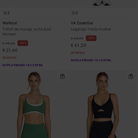
2
2
Walkout
VA Essential
T-shirt de manga curta Azul
Leggings Verde mulher
Homem
28%
€ 85,00
46%
€ 40,00
€ 61,20
€ 21,60
OFERTAS
OFERTAS
DUPLA PROMO 10% EXTRA
DUPLA PROMO 10% EXTRA