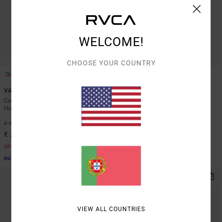
WELCOME!
CHOOSE YOUR COUNTRY
4
6
VA Sport Vent
Yogger Stretch 17"
Camisola sem mangas Castanho
Calções de treino elásticos
Homem
Castanho homem
46%
28%
€ 45,00
€ 55,00
€ 24,30
€ 39,60
OFERTAS
OFERTAS
DUPLA PROMO 10% EXTRA
DUPLA PROMO 10% EXTRA
VIEW ALL COUNTRIES