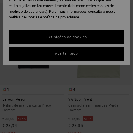
sujeitos ao teu consentimento, ou para recusar cookies que não
AVANÇAR
AVANÇAR
estão sujeitos ao teu consentimento (tais como certos cookies de
PARA
PARA
medição de audiências). Para mais informações, consulta a nossa
PROCURAR
ORDENAR
CRITÉRIOS
POR
política de Cookies
e
política de privacidade
DE
FILTRAGEM
Definições de cookies
Aceitar tudo
1
4
Baroon Venom
VA Sport Vent
T-shirt de manga curta Preto
Camisola sem mangas Verde
Homem
Homem
37%
37%
€ 38,00
€ 45,00
€ 23,94
€ 28,35
OFERTAS
OFERTAS