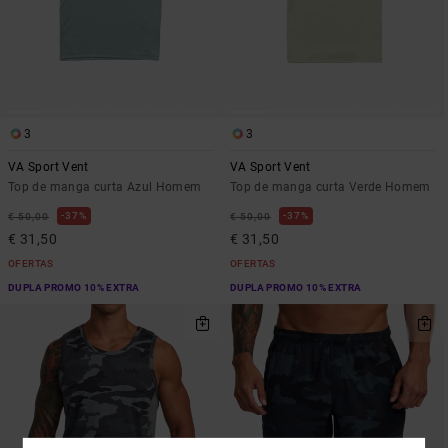
3
3
VA Sport Vent
VA Sport Vent
Top de manga curta Azul Homem
Top de manga curta Verde Homem
37%
37%
€ 50,00
€ 50,00
€ 31,50
€ 31,50
OFERTAS
OFERTAS
DUPLA PROMO 10% EXTRA
DUPLA PROMO 10% EXTRA