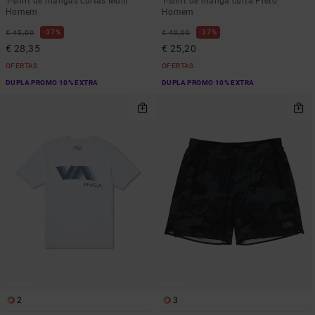
T-shirt de mangas curtas Multi
T-shirt de manga curta Preto
Homem
Homem
37%
37%
€ 45,00
€ 40,00
€ 28,35
€ 25,20
OFERTAS
OFERTAS
DUPLA PROMO 10% EXTRA
DUPLA PROMO 10% EXTRA
2
3