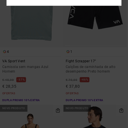
4
1
VA Sport Vent
Fight Scrapper 17"
Camisola sem mangas Azul
Calções de caminhada de alto
Homem
desempenho Preto homem
37%
46%
€ 45,00
€ 70,00
€ 28,35
€ 37,80
OFERTAS
OFERTAS
DUPLA PROMO 10% EXTRA
DUPLA PROMO 10% EXTRA
NOVO PRODUTO
NOVO PRODUTO