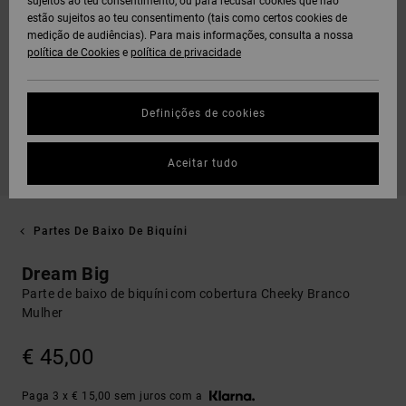
sujeitos ao teu consentimento, ou para recusar cookies que não
estão sujeitos ao teu consentimento (tais como certos cookies de
medição de audiências). Para mais informações, consulta a nossa
política de Cookies
e
política de privacidade
Definições de cookies
Aceitar tudo
Partes De Baixo De Biquíni
Dream Big
Parte de baixo de biquíni com cobertura Cheeky Branco
Mulher
€ 45,00
Paga 3 x € 15,00 sem juros com a