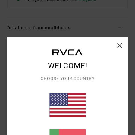
Detalhes e funcionalidades
Parte de baixo de biquíni com cobertura Cheeky
Branco Mulher
Estilo
23O211603
Código de Cor
clo
WELCOME!
Características
CHOOSE YOUR COUNTRY
Cobertura Cheeky
Corte:
Fixo
Materiais
[Tecido principal] 89% poliéster reciclado,
11% elastano