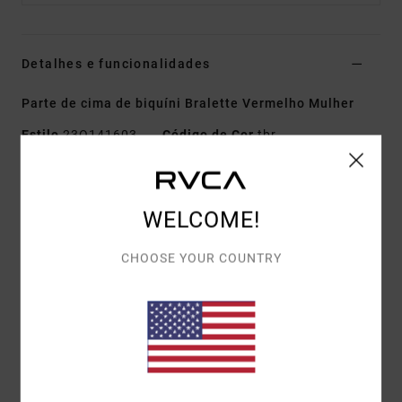
Detalhes e funcionalidades
Parte de cima de biquíni Bralette Vermelho Mulher
Estilo
23O141603
Código de Cor
tbr
Características
Tecido:
Mistura de nylon reciclado e elastano
WELCOME!
Bralette com decote em V cruzado e copas
CHOOSE YOUR COUNTRY
removíveis
Acabamento limpo com borracha
Nó atrás, ao centro
Design com estampado all-over
Materiais
[Tecido principal] 80% nylon reciclado, 20%
elastano