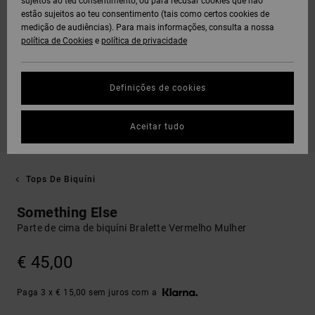
sujeitos ao teu consentimento, ou para recusar cookies que não
estão sujeitos ao teu consentimento (tais como certos cookies de
medição de audiências). Para mais informações, consulta a nossa
política de Cookies
e
política de privacidade
Definições de cookies
Aceitar tudo
Tops De Biquíni
Something Else
Parte de cima de biquíni Bralette Vermelho Mulher
€ 45,00
Paga 3 x € 15,00 sem juros com a