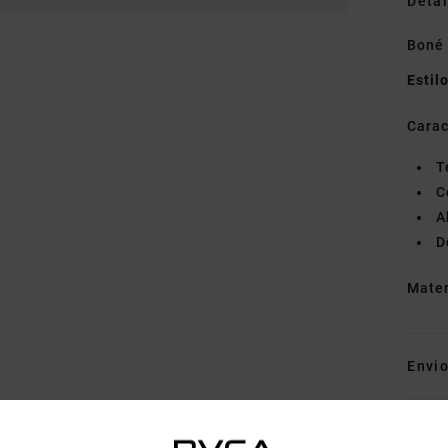
Detal
Boné
Estil
Carac
T
C
A
D
Mate
Envi