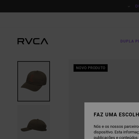
AVANÇAR
PARA
D
A
INFORMAÇÃO
DO
PRODUTO
DUPLA 
NOVO PRODUTO
FAZ UMA ESCOLH
Nós e os nossos parceiro
dispositivo. Esta informa
publicações e conteúdos 