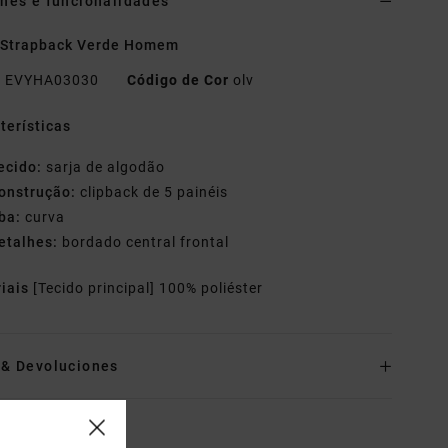
hes e funcionalidades
 Strapback Verde Homem
o
EVYHA03030
Código de Cor
olv
terísticas
ecido:
sarja de algodão
onstrução:
clipback de 5 painéis
ba:
curva
etalhes:
bordado central frontal
riais
[Tecido principal] 100% poliéster
o& Devoluciones