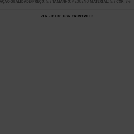
AÇÃO QUALIDADE/PREÇO
: 5
TAMANHO
: PEQUENO
MATERIAL
: 5
COR
: 3
/5
/5
/5
VERIFICADO POR
TRUSTVILLE