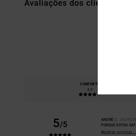
Avaliações dos clientes
CONFORTO
RELA
4.0
5
ANDRÉ
13. JULHO 2
/5
PORQUE ESTOU SATI
Mostrar original 