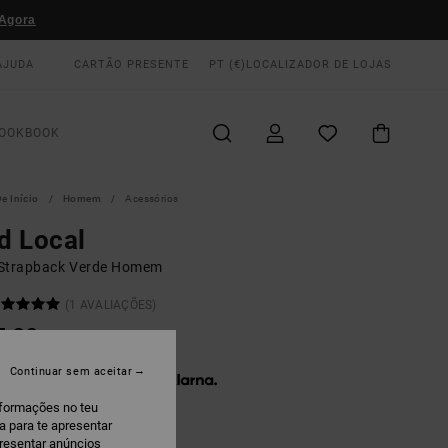
Agora
AJUDA
CARTÃO PRESENTE
PT (€)
LOCALIZADOR DE LOJAS
OOKBOOK
e Início
Homem
Acessórios
d Local
Strapback Verde Homem
(1 AVALIAÇÕES)
5,00
Continuar sem aceitar
 x € 11,67 sem juros com a
nformações no teu
a para te apresentar
presentar anúncios
live