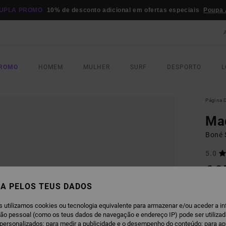
UPLA PROMO
10% de desconto adicional em ofertas especiais
Poupa 
PROMO
HOMEM
MULHER
SURF
DESPORTO
L
Página D
Ma
Boné 
5.0
€ 3
A PELOS TEUS DADOS
Paga 3
s utilizamos cookies ou tecnologia equivalente para armazenar e/ou aceder a i
ção pessoal (como os teus dados de navegação e endereço IP) pode ser utilizad
personalizados; para medir a publicidade e o desempenho do conteúdo; para a
O
COR