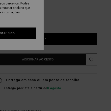
ssos parceiros. Podes
ra recusar cookies que
is informações,
eitar tudo
1SZ
ADICIONAR AO CESTO
Entrega em casa ou em ponto de recolha
Entrega prevista a partir de
8 Agosto