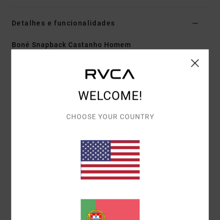
Detalhes e funcionalidades
Boné Snapback Castanho Homem
Estilo
AVYHA00340
Código de Cor
cho
Características
WELCOME!
Tecido:
Bombazina
CHOOSE YOUR COUNTRY
Seis painéis de corte médio com estrutura leve
Fecho snapback com etiqueta com bandeira VA
Bordado RVCA VA no painel frontal
Materiais
100% algodão
Envio& Devoluciones