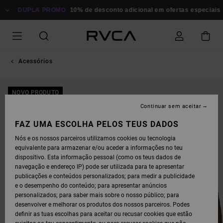
AVANÇAR
PARA
DUPLA PROMO
10% de desconto adicional em ofertas especiais
P
A
INFORMAÇÃO
DO
PRODUTO
Acessórios
NOVO PRODUTO
Continuar sem aceitar
FAZ UMA ESCOLHA PELOS TEUS DADOS
Nós e os nossos parceiros utilizamos cookies ou tecnologia
equivalente para armazenar e/ou aceder a informações no teu
dispositivo. Esta informação pessoal (como os teus dados de
navegação e endereço IP) pode ser utilizada para te apresentar
publicações e conteúdos personalizados; para medir a publicidade
e o desempenho do conteúdo; para apresentar anúncios
personalizados; para saber mais sobre o nosso público; para
desenvolver e melhorar os produtos dos nossos parceiros. Podes
definir as tuas escolhas para aceitar ou recusar cookies que estão