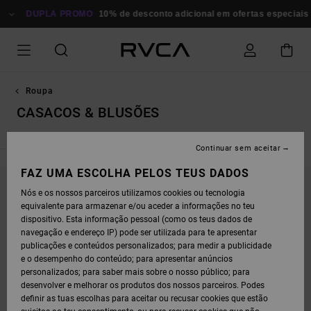
AVANÇAR
PARA
DUPLA PROMO
10% de desconto adicional em ofertas especiais
A
SELEÇÃO
DA
GRELHA
DE
PRODUTOS
Roupa
CASACOS & BLUSÕES
Continuar sem aceitar
FAZ UMA ESCOLHA PELOS TEUS DADOS
Nós e os nossos parceiros utilizamos cookies ou tecnologia
FICA ATENTO/A, OS PRODUTOS VOLTAM EM
equivalente para armazenar e/ou aceder a informações no teu
BREVE
dispositivo. Esta informação pessoal (como os teus dados de
navegação e endereço IP) pode ser utilizada para te apresentar
publicações e conteúdos personalizados; para medir a publicidade
e o desempenho do conteúdo; para apresentar anúncios
OPA, NÃO ENCONTRAMOS RESULTADOS PARA
personalizados; para saber mais sobre o nosso público; para
A TUA PESQUISA.
desenvolver e melhorar os produtos dos nossos parceiros. Podes
definir as tuas escolhas para aceitar ou recusar cookies que estão
NÃO TE PREOCUPES! EXPERIMENTA COM OUTRAS PALAVRAS-CHAVE OU