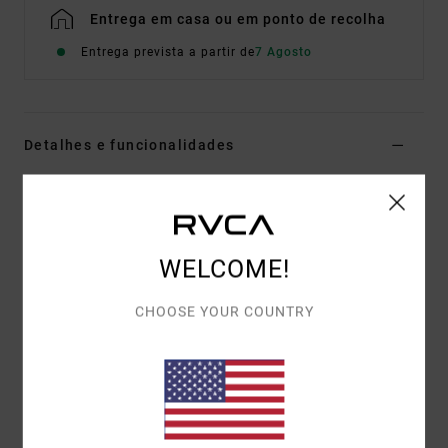
Entrega em casa ou em ponto de recolha
Entrega prevista a partir de
7 Agosto
Detalhes e funcionalidades
T-shirt de manga curta Castanho Homem
Estilo
EVYZT00373
Código de Cor
woo
WELCOME!
Características
Tecido:
algodão [200 g/m2]
CHOOSE YOUR COUNTRY
Corte:
descontraído
Gola:
gola redonda em malha canelada fina
Bolsos:
bolso único no peito
Graphic:
artworks impressos e bordados na frente
e nas costas