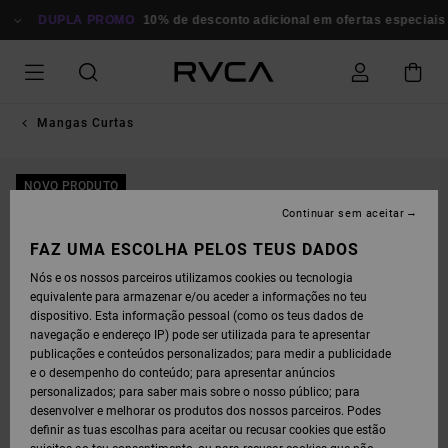
AVANÇAR
PARA
DUPLA PROMO
10% de desconto adicional em ofertas especiais
A
INFORMAÇÃO
DO
PRODUTO
Mangas Curtas
NOVO PRODUTO
Continuar sem aceitar
FAZ UMA ESCOLHA PELOS TEUS DADOS
Nós e os nossos parceiros utilizamos cookies ou tecnologia
equivalente para armazenar e/ou aceder a informações no teu
dispositivo. Esta informação pessoal (como os teus dados de
navegação e endereço IP) pode ser utilizada para te apresentar
publicações e conteúdos personalizados; para medir a publicidade
e o desempenho do conteúdo; para apresentar anúncios
personalizados; para saber mais sobre o nosso público; para
desenvolver e melhorar os produtos dos nossos parceiros. Podes
definir as tuas escolhas para aceitar ou recusar cookies que estão