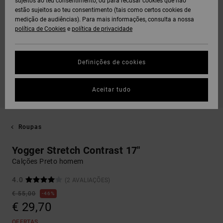
sujeitos ao teu consentimento, ou para recusar cookies que não
estão sujeitos ao teu consentimento (tais como certos cookies de
medição de audiências). Para mais informações, consulta a nossa
política de Cookies
e
política de privacidade
Definições de cookies
Aceitar tudo
Roupas
Yogger Stretch Contrast 17"
Calções Preto homem
4.0
(2 AVALIAÇÕES)
€ 55,00
46%
€ 29,70
OFERTAS