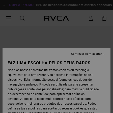
AVANÇAR
PARA
DUPLA PROMO
10% de desconto adicional em ofertas especiais
P
A
INFORMAÇÃO
DO
PRODUTO
Continuar sem aceitar
FAZ UMA ESCOLHA PELOS TEUS DADOS
Nós e os nossos parceiros utilizamos cookies ou tecnologia
equivalente para armazenar e/ou aceder a informações no teu
dispositivo. Esta informação pessoal (como os teus dados de
navegação e endereço IP) pode ser utilizada para te apresentar
publicações e conteúdos personalizados; para medir a publicidade
e o desempenho do conteúdo; para apresentar anúncios
personalizados; para saber mais sobre o nosso público; para
desenvolver e melhorar os produtos dos nossos parceiros. Podes
definir as tuas escolhas para aceitar ou recusar cookies que estão