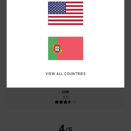
PRODUTO
CONFORTO
4.5
RELAÇÃO QUALIDADE/PREÇO
4.5
TAMANHO
MATERIAL
4.0
VIEW ALL COUNTRIES
MUITO PEQUENO
DEMASIADO GRANDE
COR
3.5
4
/5