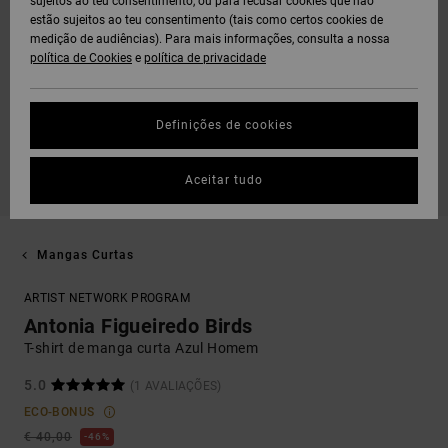
sujeitos ao teu consentimento, ou para recusar cookies que não
estão sujeitos ao teu consentimento (tais como certos cookies de
medição de audiências). Para mais informações, consulta a nossa
política de Cookies
e
política de privacidade
Definições de cookies
Aceitar tudo
Mangas Curtas
ARTIST NETWORK PROGRAM
Antonia Figueiredo Birds
T-shirt de manga curta Azul Homem
5.0
(1 AVALIAÇÕES)
ECO-BONUS
€ 40,00
46%