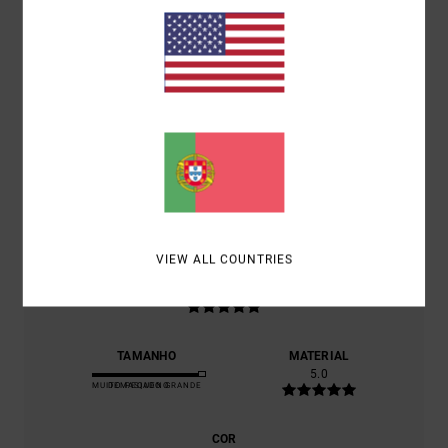
5.0
/5
BASEADO EM
1 AVALIAÇÕES VERIFICADAS
DESDE JULHO
2026
0% DOS NOSSOS CLIENTES RECOMENDAM ESTE
PRODUTO
CONFORTO
NAN
VIEW ALL COUNTRIES
RELAÇÃO QUALIDADE/PREÇO
5.0
TAMANHO
MATERIAL
5.0
MUITO PEQUENO
DEMASIADO GRANDE
COR