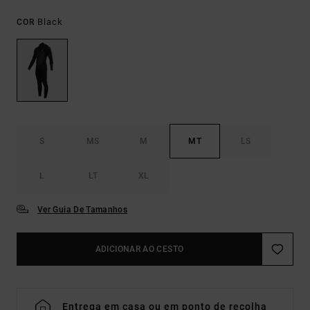
Black
COR
S
MS
M
MT
LS
L
LT
XL
Ver Guia De Tamanhos
ADICIONAR AO CESTO
Entrega em casa ou em ponto de recolha