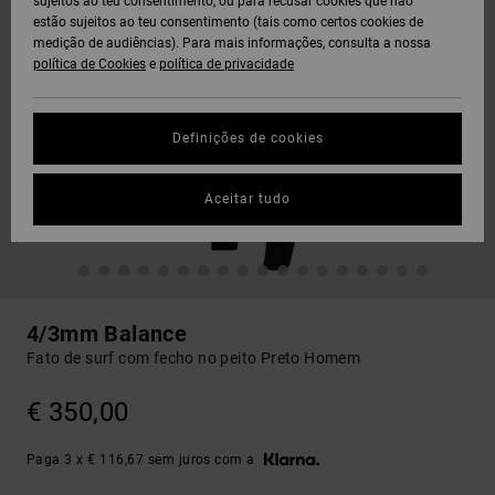
sujeitos ao teu consentimento, ou para recusar cookies que não
estão sujeitos ao teu consentimento (tais como certos cookies de
medição de audiências). Para mais informações, consulta a nossa
política de Cookies
e
política de privacidade
Definições de cookies
Aceitar tudo
4/3mm Balance
Fato de surf com fecho no peito Preto Homem
€ 350,00
Paga 3 x € 116,67 sem juros com a