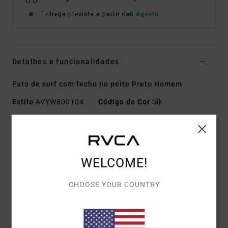
Entrega prevista a partir de
8 Agosto
Detalhes e funcionalidades
Fato de surf com fecho no peito Preto Homem
Estilo
AVYW800104
Código de Cor
blk
Características
Tecido:
Neopreno e nylon
Painéis laterais de neopreno reciclado
WELCOME!
Fecho glideskin frontal
CHOOSE YOUR COUNTRY
Mangas:
Mangas compridas
Mangas costuradas no ombro
Costuras:
Costuras coladas e seladas com ponto
invisível