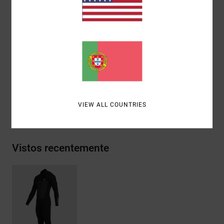
Características adicionais:
Punhos e pescoço em
bruto
Estampado no interior
Serigrafias RVCA Motors e VA.
Materiais
[Tecido principal] 80% neopreno, 20% nylon
VIEW ALL COUNTRIES
Envio& Devoluciones
Vistos recentemente