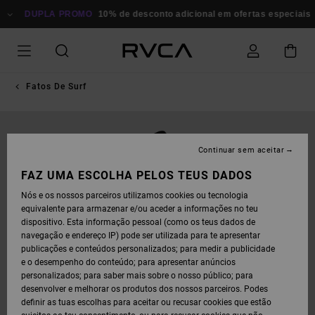
AVANÇAR
PARA
DUPLA PROMO
10% de desconto adicional em ofertas especiais
P
A
INFORMAÇÃO
DO
PRODUTO
Fatos De Surf
Continuar sem aceitar
FAZ UMA ESCOLHA PELOS TEUS DADOS
Nós e os nossos parceiros utilizamos cookies ou tecnologia
equivalente para armazenar e/ou aceder a informações no teu
dispositivo. Esta informação pessoal (como os teus dados de
navegação e endereço IP) pode ser utilizada para te apresentar
publicações e conteúdos personalizados; para medir a publicidade
e o desempenho do conteúdo; para apresentar anúncios
personalizados; para saber mais sobre o nosso público; para
desenvolver e melhorar os produtos dos nossos parceiros. Podes
definir as tuas escolhas para aceitar ou recusar cookies que estão