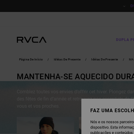
AVANÇAR
PARA
D
A
SELEÇÃO
DA
GRELHA
DE
PRODUTOS
DUPLA 
Página De Início
Idéias De Presente
Idéias De Presente
MA
MANTENHA-SE AQUECIDO DURA
Comblez toutes vos envies d’offrir cet hiver. Plongez d
des fêtes de fin d’année et retrouvez nos essentiels de l’
vous et vos proches.
FAZ UMA ESCOLH
Nós e os nossos parceiro
dispositivo. Esta informa
publicações e conteúdos 