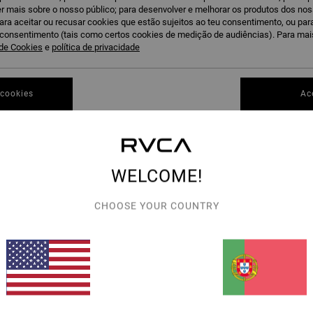
r mais sobre o nosso público; para desenvolver e melhorar os produtos dos no
para aceitar ou recusar cookies que estão sujeitos ao teu consentimento, ou pa
u consentimento (tais como certos cookies de medição de audiências). Para ma
 de Cookies
e
política de privacidade
 cookies
Ac
PRESENTES PARA O INVERNO
PRESENTES PARA DESPORTO
WELCOME!
OS VOLTAM EM BREVE
CHOOSE YOUR COUNTRY
ULTADOS PARA A TUA PESQUISA.
HAVE OU EXPLORA AS NOSSAS CATEGORIAS PARA ENCONTRAR O QUE PROCU