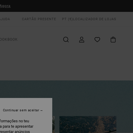
Agora
AJUDA
CARTÃO PRESENTE
PT (€)
LOCALIZADOR DE LOJAS
OOKBOOK
Continuar sem aceitar
nformações no teu
a para te apresentar
presentar anúncios