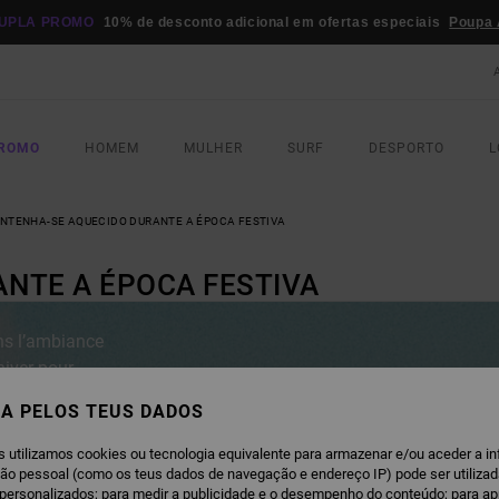
UPLA PROMO
10% de desconto adicional em ofertas especiais
Poupa 
PROMO
HOMEM
MULHER
SURF
DESPORTO
L
NTENHA-SE AQUECIDO DURANTE A ÉPOCA FESTIVA
NTE A ÉPOCA FESTIVA
ans l’ambiance
hiver pour
A PELOS TEUS DADOS
s utilizamos cookies ou tecnologia equivalente para armazenar e/ou aceder a i
ção pessoal (como os teus dados de navegação e endereço IP) pode ser utilizad
personalizados; para medir a publicidade e o desempenho do conteúdo; para a