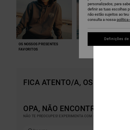
personalizados; para sabe
definir as tuas escolhas 
não estão sujeitos ao te
consulta a nossa
política
Definições de
OS NOSSOS PRESENTES
PRESENTES PARA COLOCAR
FAVORITOS
NAS MEIAS
FICA ATENTO/A, OS PRODUT
OPA, NÃO ENCONTRAMOS RES
NÃO TE PREOCUPES! EXPERIMENTA COM OUTRAS PALAVRAS-C