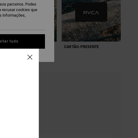
ssos parceiros. Podes
ra recusar cookies que
is informações,
eitar tudo
PRESENTES PARA ELA
CARTÃO-PRESENTE
RAS.