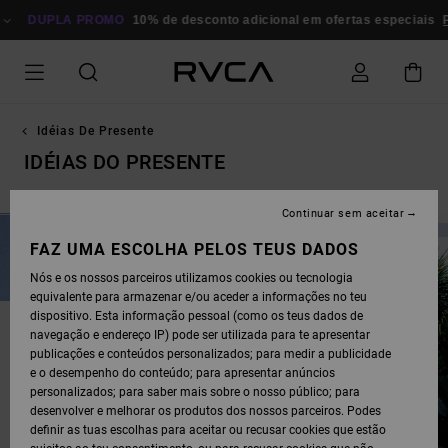
AVANÇAR
PARA
DUPLA PROMO
10% de desconto adicional em ofertas especiais
P
A
SELEÇÃO
DA
GRELHA
DE
PRODUTOS
Idéias De Presente
IDÉIAS DO PRESENTE
Continuar sem aceitar
FAZ UMA ESCOLHA PELOS TEUS DADOS
Nós e os nossos parceiros utilizamos cookies ou tecnologia
equivalente para armazenar e/ou aceder a informações no teu
dispositivo. Esta informação pessoal (como os teus dados de
navegação e endereço IP) pode ser utilizada para te apresentar
publicações e conteúdos personalizados; para medir a publicidade
e o desempenho do conteúdo; para apresentar anúncios
personalizados; para saber mais sobre o nosso público; para
desenvolver e melhorar os produtos dos nossos parceiros. Podes
definir as tuas escolhas para aceitar ou recusar cookies que estão