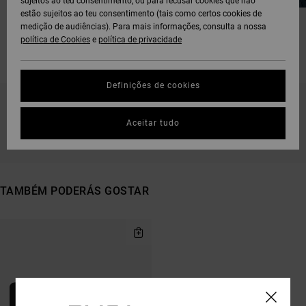
sujeitos ao teu consentimento, ou para recusar cookies que não
estão sujeitos ao teu consentimento (tais como certos cookies de
GIFTS FOR HIM
GIFTS FOR HER
medição de audiências). Para mais informações, consulta a nossa
política de Cookies
e
política de privacidade
Definições de cookies
FICA ATENTO/A, OS PRODUTOS VOLTAM EM
Aceitar tudo
BREVE
TAMBÉM PODERÁS GOSTAR
AVANÇAR
AVANÇAR
PARA
PARA
PROCURAR
ORDENAR
CRITÉRIOS
POR
DE
FILTRAGEM