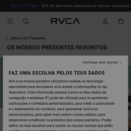
AVANÇAR
PARA
DUPLA PROMO
10% de desconto adicional em ofertas especiais
A
SELEÇÃO
DA
GRELHA
DE
PRODUTOS
Idéias De Presente
OS NOSSOS PRESENTES FAVORITOS
Continuar sem aceitar
Comblez toutes vos envies d’offrir cet hiver. Plongez dans
FAZ UMA ESCOLHA PELOS TEUS DADOS
l’ambiance des fêtes de fin d’année et retrouvez nos essentiels de
l’hiver pour vous et vos proches.
Nós e os nossos parceiros utilizamos cookies ou tecnologia
equivalente para armazenar e/ou aceder a informações no teu
dispositivo. Esta informação pessoal (como os teus dados de
navegação e endereço IP) pode ser utilizada para te apresentar
publicações e conteúdos personalizados; para medir a publicidade
e o desempenho do conteúdo; para apresentar anúncios
personalizados; para saber mais sobre o nosso público; para
desenvolver e melhorar os produtos dos nossos parceiros. Podes
definir as tuas escolhas para aceitar ou recusar cookies que estão