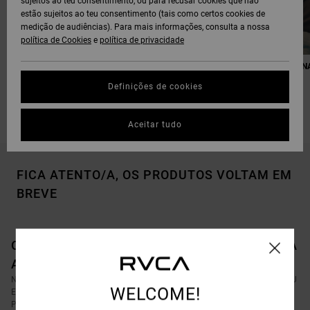
sujeitos ao teu consentimento, ou para recusar cookies que não
estão sujeitos ao teu consentimento (tais como certos cookies de
medição de audiências). Para mais informações, consulta a nossa
política de Cookies
e
política de privacidade
OS NOSSOS PRESENTES
PRESENTES PARA COLOCAR N
FAVORITOS
MEIAS
Definições de cookies
Aceitar tudo
FICA ATENTO/A, OS PRODUTOS VOLTAM EM
BREVE
OPA, NÃO ENCONTRAMOS RESULTADOS PARA
A TUA PESQUISA.
NÃO TE PREOCUPES! EXPERIMENTA COM OUTRAS PALAVRAS-CHAVE OU
WELCOME!
EXPLORA AS NOSSAS CATEGORIAS PARA ENCONTRAR O QUE
PROCURAS.