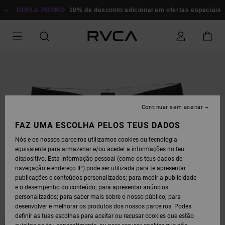
AVANÇAR
PARA
DUPLA PROMO
10% de desconto adicional em ofertas especiais
Po
A
INFORMAÇÃO
DO
PRODUTO
Continuar sem aceitar
FAZ UMA ESCOLHA PELOS TEUS DADOS
Nós e os nossos parceiros utilizamos cookies ou tecnologia
equivalente para armazenar e/ou aceder a informações no teu
dispositivo. Esta informação pessoal (como os teus dados de
navegação e endereço IP) pode ser utilizada para te apresentar
publicações e conteúdos personalizados; para medir a publicidade
e o desempenho do conteúdo; para apresentar anúncios
personalizados; para saber mais sobre o nosso público; para
desenvolver e melhorar os produtos dos nossos parceiros. Podes
definir as tuas escolhas para aceitar ou recusar cookies que estão