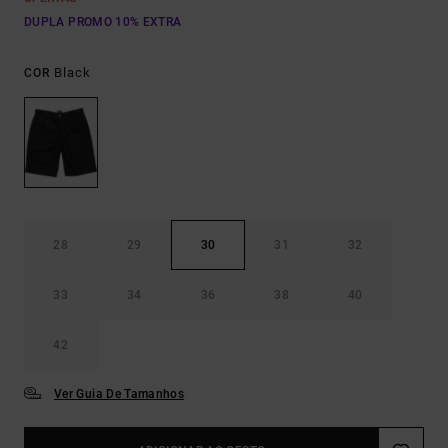
DUPLA PROMO 10% EXTRA
Black
COR
28
29
30
31
32
33
34
36
38
40
42
Ver Guia De Tamanhos