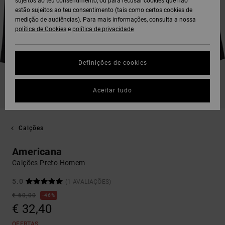
sujeitos ao teu consentimento, ou para recusar cookies que não
estão sujeitos ao teu consentimento (tais como certos cookies de
medição de audiências). Para mais informações, consulta a nossa
política de Cookies
e
política de privacidade
Definições de cookies
Aceitar tudo
Calções
Americana
Calções Preto Homem
5.0
(1 AVALIAÇÕES)
€ 60,00
46%
€ 32,40
OFERTAS