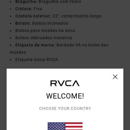
Braguilha:
Braguilha com fecho
Cintura:
Fixa
Costura exterior:
22", comprimento longo
Bolsos:
Bolsos inclinados
Bolsos para moedas na anca
Bolsos debruados traseiros
Etiqueta da marca:
Bordado VA no bolso das
moedas
Etiqueta única RVCA
Materiais
[Tecido principal] 65% poliéster, 35% algodão
WELCOME!
Envio& Devoluciones
CHOOSE YOUR COUNTRY
Avaliações dos clientes