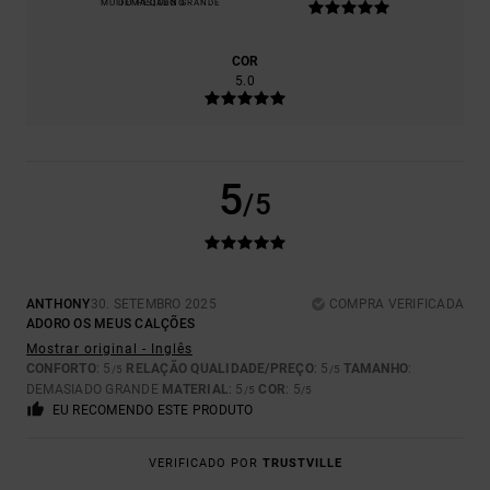
MUITO PEQUENO
DEMASIADO GRANDE
COR
5.0
5
/5
ANTHONY
30. SETEMBRO 2025
COMPRA VERIFICADA
ADORO OS MEUS CALÇÕES
Mostrar original - Inglês
CONFORTO
: 5
RELAÇÃO QUALIDADE/PREÇO
: 5
TAMANHO
:
/5
/5
DEMASIADO GRANDE
MATERIAL
: 5
COR
: 5
/5
/5
EU RECOMENDO ESTE PRODUTO
VERIFICADO POR
TRUSTVILLE