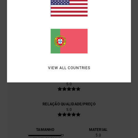
PONTUAÇÃO MÉDIA
5.0
/5
BASEADO EM
1 AVALIAÇÕES VERIFICADAS
DESDE
SETEMBRO 2025
100% DOS NOSSOS CLIENTES RECOMENDAM ESTE
PRODUTO
VIEW ALL COUNTRIES
CONFORTO
5.0
RELAÇÃO QUALIDADE/PREÇO
5.0
TAMANHO
MATERIAL
5.0