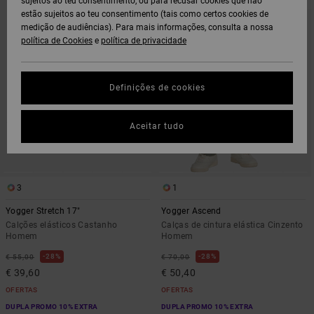
sujeitos ao teu consentimento, ou para recusar cookies que não
PROCURAR
ORDENAR
estão sujeitos ao teu consentimento (tais como certos cookies de
CRITÉRIOS
POR
DE
medição de audiências). Para mais informações, consulta a nossa
FILTRAGEM
política de Cookies
e
política de privacidade
Definições de cookies
Aceitar tudo
3
1
Yogger Stretch 17"
Yogger Ascend
Calções elásticos Castanho
Calças de cintura elástica Cinzento
Homem
Homem
28%
28%
€ 55,00
€ 70,00
€ 39,60
€ 50,40
OFERTAS
OFERTAS
DUPLA PROMO 10% EXTRA
DUPLA PROMO 10% EXTRA