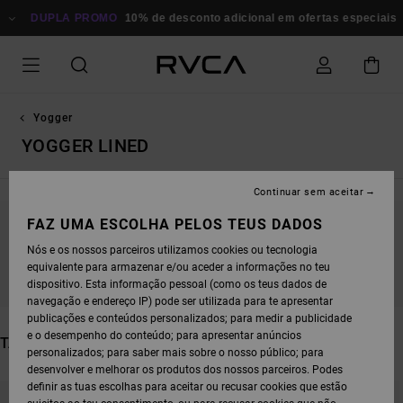
AVANÇAR
PARA
DUPLA PROMO
10% de desconto adicional em ofertas especiais
P
A
SELEÇÃO
DA
GRELHA
DE
PRODUTOS
Yogger
YOGGER LINED
Continuar sem aceitar
FAZ UMA ESCOLHA PELOS TEUS DADOS
FICA ATENTO/A, OS PRODUTOS VOLTAM EM
Nós e os nossos parceiros utilizamos cookies ou tecnologia
BREVE
equivalente para armazenar e/ou aceder a informações no teu
dispositivo. Esta informação pessoal (como os teus dados de
navegação e endereço IP) pode ser utilizada para te apresentar
publicações e conteúdos personalizados; para medir a publicidade
e o desempenho do conteúdo; para apresentar anúncios
TAMBÉM PODERÁS GOSTAR
personalizados; para saber mais sobre o nosso público; para
desenvolver e melhorar os produtos dos nossos parceiros. Podes
AVANÇAR
AVANÇAR
definir as tuas escolhas para aceitar ou recusar cookies que estão
PARA
PARA