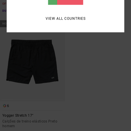
€ 39,60
OFERTAS
OFERTAS
DUPLA PROMO 10% EXTRA
DUPLA PROMO 10% EXTRA
VIEW ALL COUNTRIES
NOVO PRODUTO
6
Yogger Stretch 17"
Calções de treino elásticos Preto
homem