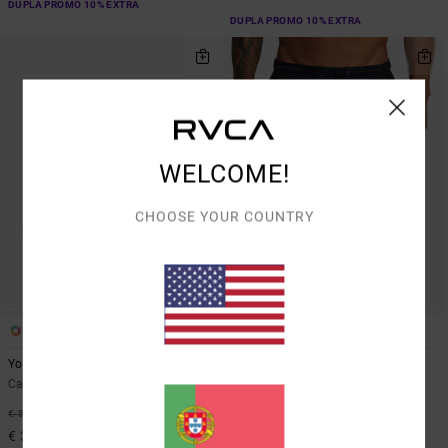
DUPLA PROMO 10% EXTRA
DUPLA PROMO 10% EXTRA
WELCOME!
CHOOSE YOUR COUNTRY
3
6
Yogger Stretch 17"
Yogger Stretch 17"
Calções elásticos Azul Homem
Calções de treino elásticos
Castanho homem
28%
€ 55,00
28%
€ 55,00
€ 39,60