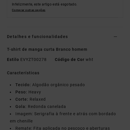
Infelizmente, este artigo está esgotado.
Comprar outras opções
Detalhes e funcionalidades
T-shirt de manga curta Branco homem
Estilo
EVYZT00278
Código de Cor
wht
Características
Tecido:
Algodão orgânico pesado
Peso:
Heavy
Corte:
Relaxed
Gola:
Redonda canelada
Imagem: Serigrafia à frente e atrás com bordado
em chenille
Remate: Fita aplicada no pescoço e aberturas