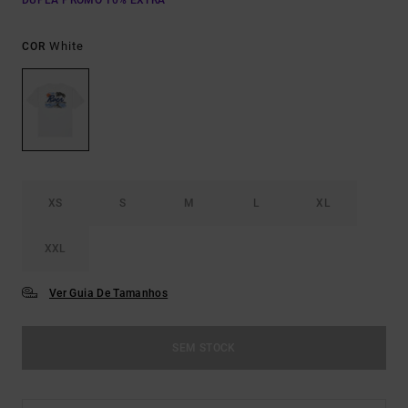
DUPLA PROMO 10% EXTRA
White
COR
XS
S
M
L
XL
XXL
Ver Guia De Tamanhos
SEM STOCK