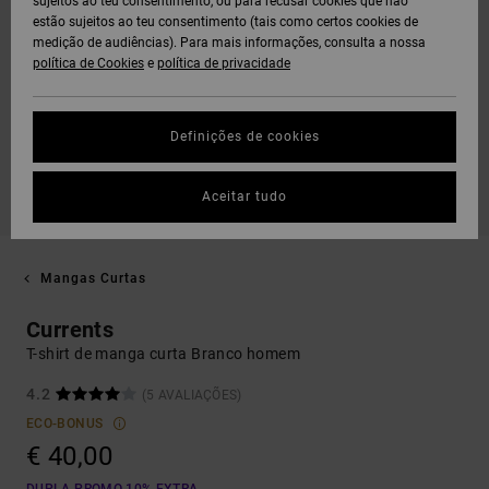
sujeitos ao teu consentimento, ou para recusar cookies que não
estão sujeitos ao teu consentimento (tais como certos cookies de
medição de audiências). Para mais informações, consulta a nossa
política de Cookies
e
política de privacidade
Definições de cookies
Aceitar tudo
Mangas Curtas
Currents
T-shirt de manga curta Branco homem
4.2
(5 AVALIAÇÕES)
ECO-BONUS
€ 40,00