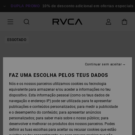
AVANÇAR
PARA
DUPLA PROMO
10% de desconto adicional em ofertas especiais
Po
A
INFORMAÇÃO
DO
PRODUTO
ESGOTADO
Continuar sem aceitar
FAZ UMA ESCOLHA PELOS TEUS DADOS
Nós e os nossos parceiros utilizamos cookies ou tecnologia
equivalente para armazenar e/ou aceder a informações no teu
dispositivo. Esta informação pessoal (como os teus dados de
navegação e endereço IP) pode ser utilizada para te apresentar
publicações e conteúdos personalizados; para medir a publicidade
e o desempenho do conteúdo; para apresentar anúncios
personalizados; para saber mais sobre o nosso público; para
desenvolver e melhorar os produtos dos nossos parceiros. Podes
definir as tuas escolhas para aceitar ou recusar cookies que estão