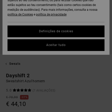
sujeitos ao teu consentimento, ou para recusar cookies que não
estão sujeitos ao teu consentimento (tais como certos cookies de
medição de audiências). Para mais informações, consulta a nossa
política de Cookies
e
política de privacidade
Definições de cookies
Aceitar tudo
Sweats
Dayshift 2
Sweatshirt Azul homem
5.0
(7 AVALIAÇÕES)
€ 70,00
37%
€ 44,10