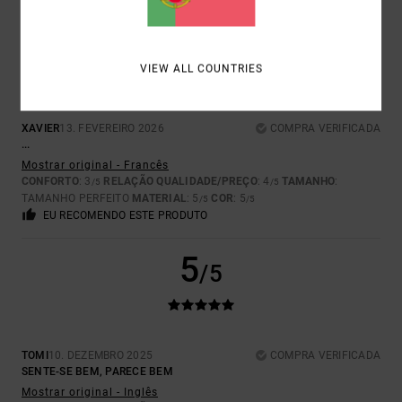
5
/5
VIEW ALL COUNTRIES
XAVIER
13. FEVEREIRO 2026
COMPRA VERIFICADA
...
Mostrar original - Francês
CONFORTO
: 3
RELAÇÃO QUALIDADE/PREÇO
: 4
TAMANHO
:
/5
/5
TAMANHO PERFEITO
MATERIAL
: 5
COR
: 5
/5
/5
EU RECOMENDO ESTE PRODUTO
5
/5
TOMI
10. DEZEMBRO 2025
COMPRA VERIFICADA
SENTE-SE BEM, PARECE BEM
Mostrar original - Inglês