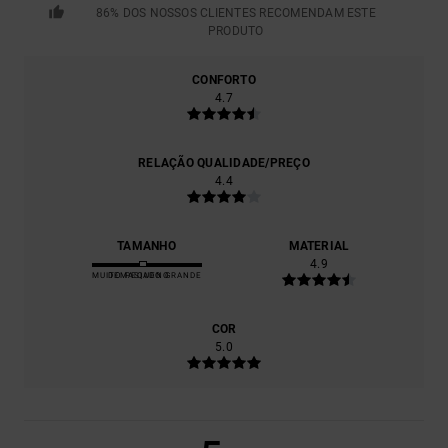
86% DOS NOSSOS CLIENTES RECOMENDAM ESTE
PRODUTO
CONFORTO
4.7
RELAÇÃO QUALIDADE/PREÇO
4.4
TAMANHO
MATERIAL
4.9
MUITO PEQUENO
DEMASIADO GRANDE
COR
5.0