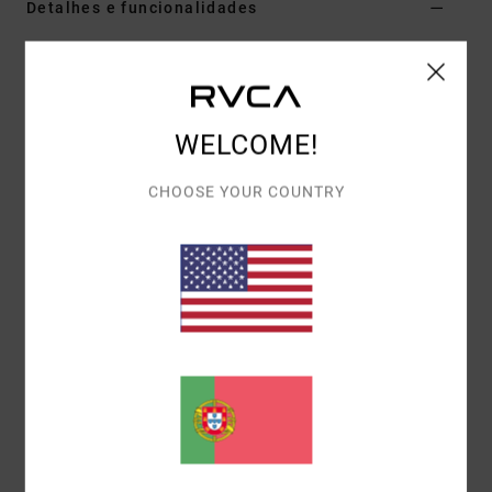
Detalhes e funcionalidades
Boné Verde mulher
Estilo
23E553503
Código de Cor
fir
WELCOME!
Características
Corte:
de boné dad
CHOOSE YOUR COUNTRY
Pontos amarelos contrastantes
Ajuste no mesmo tecido
Ilhós costurados
Aplique bordado/tecido ROXY
Fita de transpiração interior
Fecho de mola em metal
Materiais
100% algodão
Envio& Devoluciones