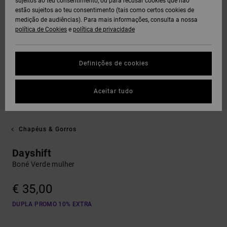
sujeitos ao teu consentimento, ou para recusar cookies que não
estão sujeitos ao teu consentimento (tais como certos cookies de
medição de audiências). Para mais informações, consulta a nossa
política de Cookies
e
política de privacidade
Definições de cookies
Aceitar tudo
Chapéus & Gorros
Dayshift
Boné Verde mulher
€ 35,00
DUPLA PROMO 10% EXTRA