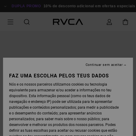
AVANÇAR
PARA
DUPLA PROMO
10% de desconto adicional em ofertas especiais
P
A
INFORMAÇÃO
DO
PRODUTO
Continuar sem aceitar
FAZ UMA ESCOLHA PELOS TEUS DADOS
Nós e os nossos parceiros utilizamos cookies ou tecnologia
equivalente para armazenar e/ou aceder a informações no teu
dispositivo. Esta informação pessoal (como os teus dados de
navegação e endereço IP) pode ser utilizada para te apresentar
publicações e conteúdos personalizados; para medir a publicidade
e o desempenho do conteúdo; para apresentar anúncios
personalizados; para saber mais sobre o nosso público; para
desenvolver e melhorar os produtos dos nossos parceiros. Podes
definir as tuas escolhas para aceitar ou recusar cookies que estão