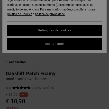
sujeitos ao teu consentimento, ou para recusar cookies que não
estão sujeitos ao teu consentimento (tais como certos cookies de
medição de audiências). Para mais informações, consulta a nossa
política de Cookies
e
política de privacidade
Definições de cookies
Aceitar tudo
Acessórios
Dayshift Patch Foamy
Boné Trucker Azul homem
5.0
(1 AVALIAÇÕES)
€ 35,00
46%
€ 18,90
OFERTAS