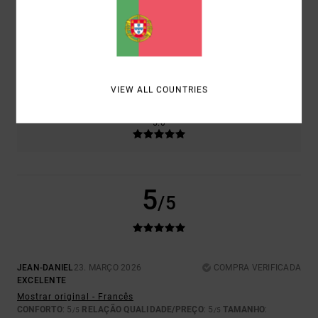
5.0
TAMANHO
MATERIAL
5.0
MUITO PEQUENO
DEMASIADO GRANDE
VIEW ALL COUNTRIES
COR
5.0
5
/5
JEAN-DANIEL
23. MARÇO 2026
COMPRA VERIFICADA
EXCELENTE
Mostrar original - Francês
CONFORTO
: 5
RELAÇÃO QUALIDADE/PREÇO
: 5
TAMANHO
:
/5
/5