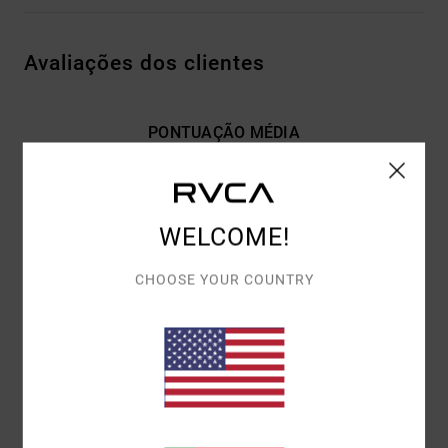
Avaliações dos clientes
PONTUAÇÃO MÉDIA
5.0
/5
WELCOME!
BASEADO EM
1 AVALIAÇÕES VERIFICADAS
DESDE MARÇO
2026
CHOOSE YOUR COUNTRY
100% DOS NOSSOS CLIENTES RECOMENDAM ESTE
PRODUTO
CONFORTO
5.0
RELAÇÃO QUALIDADE/PREÇO