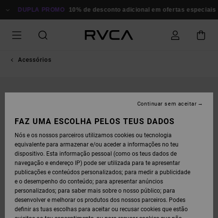
AVANÇAR
PARA
DUPLA PROMO
10% de desconto adicional em ofertas especiais
P
A
INFORMAÇÃO
DO
PRODUTO
Acessórios
Continuar sem aceitar
FAZ UMA ESCOLHA PELOS TEUS DADOS
Nós e os nossos parceiros utilizamos cookies ou tecnologia
equivalente para armazenar e/ou aceder a informações no teu
dispositivo. Esta informação pessoal (como os teus dados de
navegação e endereço IP) pode ser utilizada para te apresentar
publicações e conteúdos personalizados; para medir a publicidade
e o desempenho do conteúdo; para apresentar anúncios
personalizados; para saber mais sobre o nosso público; para
desenvolver e melhorar os produtos dos nossos parceiros. Podes
definir as tuas escolhas para aceitar ou recusar cookies que estão