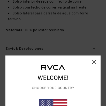
Bolso interior de rede com fecho de correr
Bolso com fecho de correr vertical na frente
Bolso lateral para garrafa de água com forro
térmico.
Materiais
100% poliéster reciclado
Envio& Devoluciones
Avaliações dos clientes
WELCOME!
PONTUAÇÃO MÉDIA
CHOOSE YOUR COUNTRY
3.0
/5