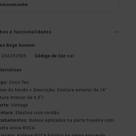
rar outras opções
hes e funcionalidades
ões Bege homem
o
23A252505
Código de Cor
nat
terísticas
ipo:
Coco-Tex
eso do tecido + Descrição: Costura exterior de 16''
tura interior de 6,5'')
orte:
Vintage
intura:
Elástica com cordão
cabamentos:
Bolsos aplicados na parte traseira com
ueta única RVCA
tiqueta: Aplique RVCA Exotica na perna esquerda