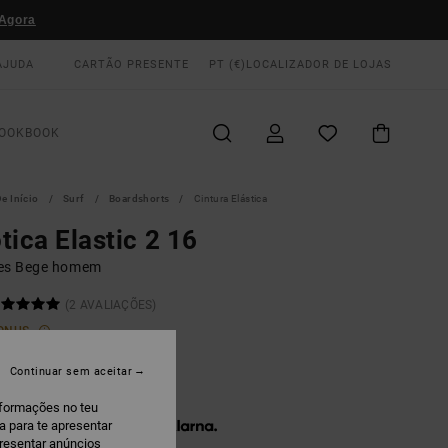
Agora
AJUDA
CARTÃO PRESENTE
PT (€)
LOCALIZADOR DE LOJAS
OOKBOOK
e Início
Surf
Boardshorts
Cintura Elástica
tica Elastic 2 16
es Bege homem
(2 AVALIAÇÕES)
ONUS
00
37%
Continuar sem aceitar
7,80
nformações no teu
a para te apresentar
 x € 12,60 sem juros com a
presentar anúncios