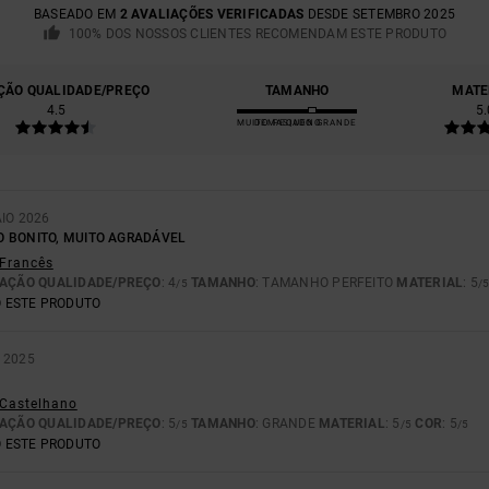
BASEADO EM
2 AVALIAÇÕES VERIFICADAS
DESDE SETEMBRO 2025
100% DOS NOSSOS CLIENTES RECOMENDAM ESTE PRODUTO
ÇÃO QUALIDADE/PREÇO
TAMANHO
MATE
4.5
5.
MUITO PEQUENO
DEMASIADO GRANDE
AIO 2026
 BONITO, MUITO AGRADÁVEL
 Francês
AÇÃO QUALIDADE/PREÇO
: 4
TAMANHO
: TAMANHO PERFEITO
MATERIAL
: 5
/5
/
 ESTE PRODUTO
 2025
- Castelhano
AÇÃO QUALIDADE/PREÇO
: 5
TAMANHO
: GRANDE
MATERIAL
: 5
COR
: 5
/5
/5
/5
 ESTE PRODUTO