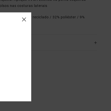
olsos nas costuras laterais
riais
53% poliéster reciclado / 32% poliéster / 9%
ano / 6% algodão
o& Devoluciones