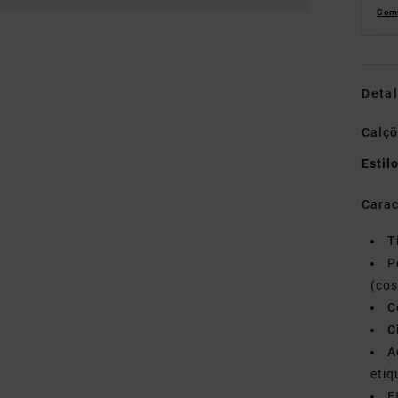
Comp
Detal
Calç
Estil
Carac
T
P
(cos
C
C
A
etiq
E