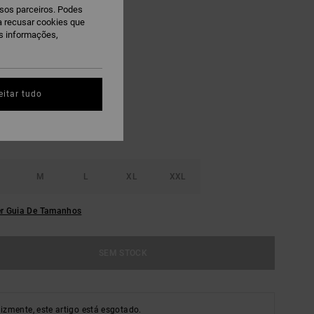
ssos parceiros. Podes
AS
ra recusar cookies que
 PROMO 10% EXTRA
is informações,
atural
eitar tudo
M
L
XL
XXL
r Guia De Tamanhos
SEM STOCK
lizmente, este artigo está esgotado.