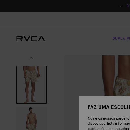
AVANÇAR
PARA
D
A
INFORMAÇÃO
DO
PRODUTO
DUPLA 
FAZ UMA ESCOLH
Nós e os nossos parceiro
dispositivo. Esta informa
publicações e conteúdos 