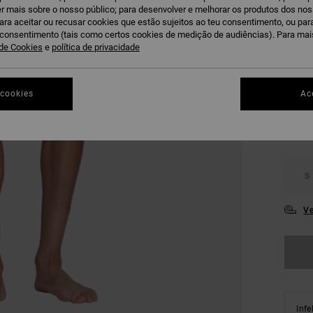
r mais sobre o nosso público; para desenvolver e melhorar os produtos dos no
OFERT
para aceitar ou recusar cookies que estão sujeitos ao teu consentimento, ou pa
DUPLA
u consentimento (tais como certos cookies de medição de audiências). Para ma
 de Cookies
e
política de privacidade
N
COR
 cookies
Ac
S
Ve
Infe