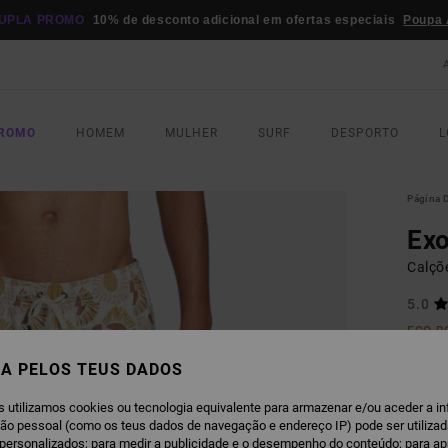
UPLA PROMO
10% de desconto adicional em ofertas especiais
Poupa 
PROMO
HOMEM
MULHER
SURF
DESPORTO
L
Página D
Exo
Calçõ
5.0
ECO-B
€ 60,
A PELOS TEUS DADOS
€ 3
s utilizamos cookies ou tecnologia equivalente para armazenar e/ou aceder a i
ção pessoal (como os teus dados de navegação e endereço IP) pode ser utilizad
Paga 3
personalizados; para medir a publicidade e o desempenho do conteúdo; para a