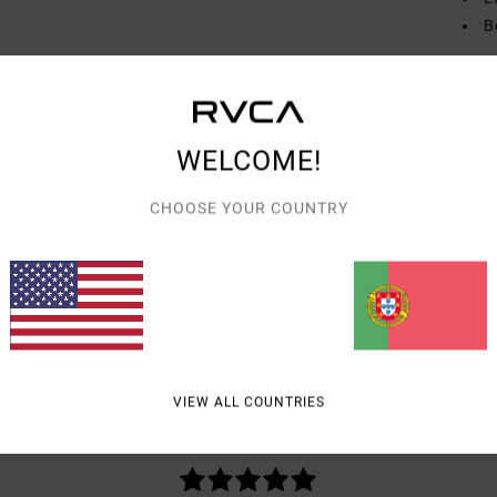
B
Mate
elast
WELCOME!
Envi
CHOOSE YOUR COUNTRY
PONTUAÇÃO MÉDIA
VIEW ALL COUNTRIES
5.0
/5