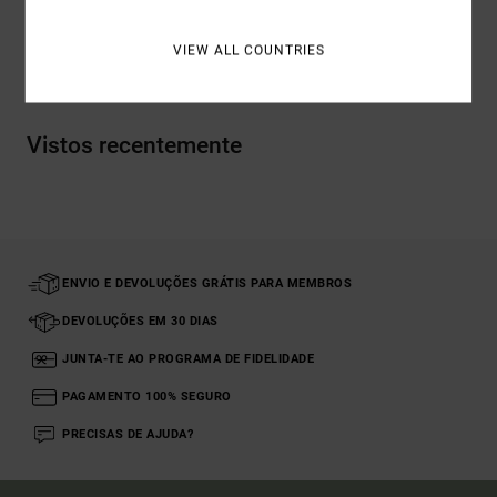
VIEW ALL COUNTRIES
Envio& Devoluciones
Vistos recentemente
ENVIO E DEVOLUÇÕES GRÁTIS PARA MEMBROS
DEVOLUÇÕES EM 30 DIAS
JUNTA-TE AO PROGRAMA DE FIDELIDADE
PAGAMENTO 100% SEGURO
PRECISAS DE AJUDA?