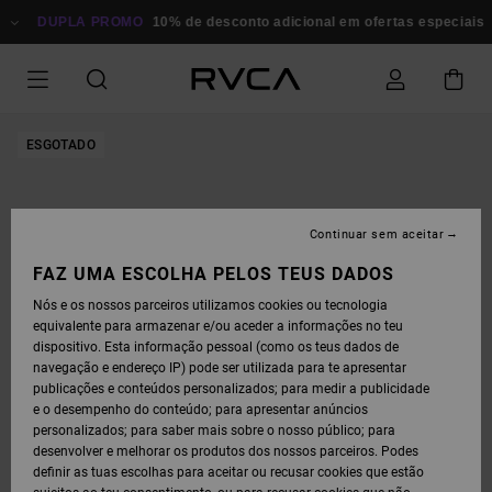
AVANÇAR
PARA
DUPLA PROMO
10% de desconto adicional em ofertas especiais
P
A
INFORMAÇÃO
DO
PRODUTO
ESGOTADO
Continuar sem aceitar
FAZ UMA ESCOLHA PELOS TEUS DADOS
Nós e os nossos parceiros utilizamos cookies ou tecnologia
equivalente para armazenar e/ou aceder a informações no teu
dispositivo. Esta informação pessoal (como os teus dados de
navegação e endereço IP) pode ser utilizada para te apresentar
publicações e conteúdos personalizados; para medir a publicidade
e o desempenho do conteúdo; para apresentar anúncios
personalizados; para saber mais sobre o nosso público; para
desenvolver e melhorar os produtos dos nossos parceiros. Podes
definir as tuas escolhas para aceitar ou recusar cookies que estão