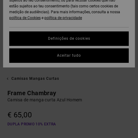
sujeitos ao teu consentimento, ou para recusar cookies que não
estão sujeitos ao teu consentimento (tais como certos cookies de
medição de audiências). Para mais informações, consulta a nossa
política de Cookies
e
política de privacidade
Definições de cookies
Aceitar tudo
Camisas Mangas Curtas
Frame Chambray
Camisa de manga curta Azul Homem
€ 65,00
DUPLA PROMO 10% EXTRA