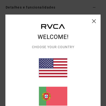
Detalhes e funcionalidades
Camisa de manga curta Azul Homem
Estilo
AVYWT00507
Código de Cor
blu
WELCOME!
Características
Corte:
Normal
CHOOSE YOUR COUNTRY
Gola:
Gola com colarinho tradicional
Mangas:
Mangas curtas
Fecho:
Fecho com botão
Bolsos:
Bolso único no peito
Bainha: Bainha de recorte semilunar
Etiqueta da marca:
Etiqueta RVCA na bainha do
bolso no peito
Materiais
100% algodão