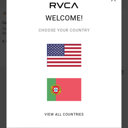
3
2
WELCOME!
Coco
Loosey
Calças de ganga de cintura subida
Calças de ganga relaxed Preto
CHOOSE YOUR COUNTRY
Azul Mulher
mulher
€ 95,00
28%
€ 95,00
€ 68,40
OFERTAS
DUPLA PROMO 10% EXTRA
VIEW ALL COUNTRIES