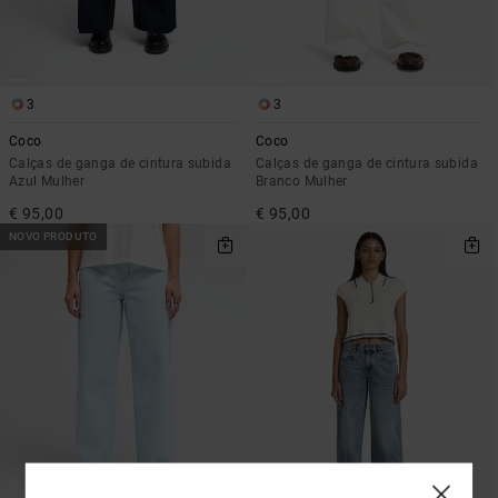
3
3
Coco
Coco
Calças de ganga de cintura subida
Calças de ganga de cintura subida
Azul Mulher
Branco Mulher
€ 95,00
€ 95,00
NOVO PRODUTO