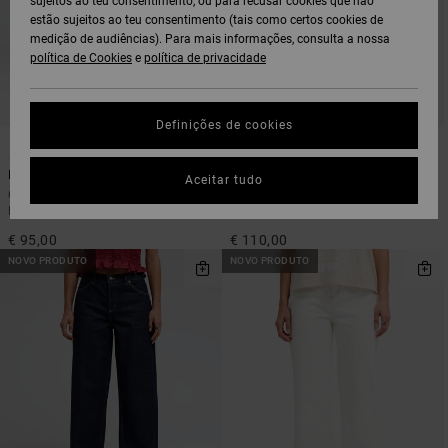
sujeitos ao teu consentimento, ou para recusar cookies que não
estão sujeitos ao teu consentimento (tais como certos cookies de
medição de audiências). Para mais informações, consulta a nossa
política de Cookies
e
política de privacidade
Definições de cookies
1
1
ARTIST NETWORK PROGRAM
Lola Denim
Dani Miller High Waisted
Aceitar tudo
Calças de ganga de perna larga
Calças de ganga folgadas Bege
Preto Mulher
Mulher
€ 95,00
€ 110,00
NOVO PRODUTO
NOVO PRODUTO