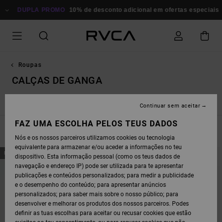
AVANÇAR
PARA
DUPLA PROMO
10% de desconto adicional em ofertas especiais
P
A
SELEÇÃO
DA
GRELHA
DE
PRODUTOS
Roupas
CALÇAS DE GANGA
Ver Tudo
Tops
T-shirts
Calções / Saias
Vestidos / M
Continuar sem aceitar
FAZ UMA ESCOLHA PELOS TEUS DADOS
FILTRAR E ORDENAR
8
Resultados
Nós e os nossos parceiros utilizamos cookies ou tecnologia
equivalente para armazenar e/ou aceder a informações no teu
AVANÇAR
AVANÇAR
NOVO PRODUTO
NOVO PRODUTO
dispositivo. Esta informação pessoal (como os teus dados de
PARA
PARA
PROCURAR
ORDENAR
navegação e endereço IP) pode ser utilizada para te apresentar
CRITÉRIOS
POR
publicações e conteúdos personalizados; para medir a publicidade
DE
FILTRAGEM
e o desempenho do conteúdo; para apresentar anúncios
personalizados; para saber mais sobre o nosso público; para
desenvolver e melhorar os produtos dos nossos parceiros. Podes
definir as tuas escolhas para aceitar ou recusar cookies que estão