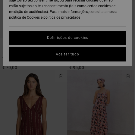
sujeitos ao teu consentimento, ou para recusar cookies que não
estão sujeitos ao teu consentimento (tais como certos cookies de
medição de audiências). Para mais informações, consulta a nossa
política de Cookies
e
política de privacidade
Definições de cookies
1
1
Reserve Mini
Marine
Aceitar tudo
Vestido mini Verde Mulher
Vestido camisola Castanho Mulher
€ 70,00
€ 95,00