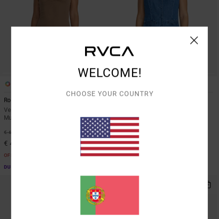
WELCOME!
1
1
CHOOSE YOUR COUNTRY
Roma
Lainey Mini
Vestido com decote em V Castanho
Vestido de ganga Azul Mulher
Mulher
37%
€ 70,00
37%
€ 65,00
€ 44,10
€ 40,95
OFERTAS
OFERTAS
DUPLA PROMO 10% EXTRA
DUPLA PROMO 10% EXTRA