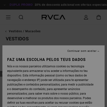
AVANÇAR
PARA
DUPLA PROMO
10% de desconto adicional em ofertas especiais
Po
A
SELEÇÃO
DA
GRELHA
DE
PRODUTOS
Vestidos / Macacões
VESTIDOS
Vestidos
Macacões
Continuar sem aceitar
FAZ UMA ESCOLHA PELOS TEUS DADOS
FILTRAR E ORDENAR
15
Resultados
Nós e os nossos parceiros utilizamos cookies ou tecnologia
equivalente para armazenar e/ou aceder a informações no teu
AVANÇAR
AVANÇAR
NOVO PRODUTO
NOVO PRODUTO
dispositivo. Esta informação pessoal (como os teus dados de
PARA
PARA
PROCURAR
ORDENAR
navegação e endereço IP) pode ser utilizada para te apresentar
CRITÉRIOS
POR
publicações e conteúdos personalizados; para medir a publicidade
DE
FILTRAGEM
e o desempenho do conteúdo; para apresentar anúncios
personalizados; para saber mais sobre o nosso público; para
desenvolver e melhorar os produtos dos nossos parceiros. Podes
definir as tuas escolhas para aceitar ou recusar cookies que estão