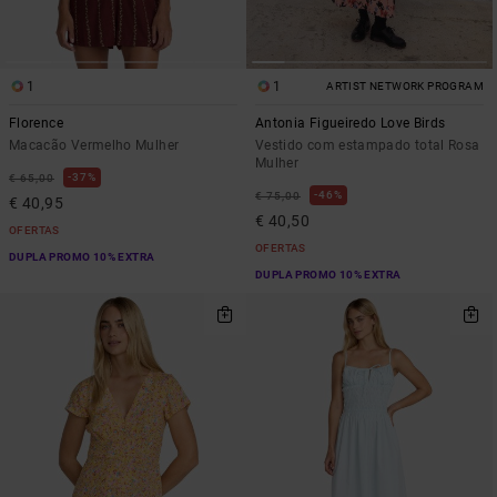
1
1
ARTIST NETWORK PROGRAM
Florence
Antonia Figueiredo Love Birds
Macacão Vermelho Mulher
Vestido com estampado total Rosa
Mulher
37%
€ 65,00
46%
€ 75,00
€ 40,95
€ 40,50
OFERTAS
OFERTAS
DUPLA PROMO 10% EXTRA
DUPLA PROMO 10% EXTRA