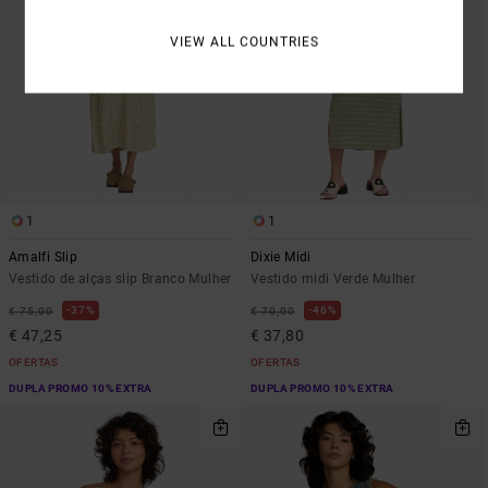
VIEW ALL COUNTRIES
1
1
Amalfi Slip
Dixie Midi
Vestido de alças slip Branco Mulher
Vestido midi Verde Mulher
37%
46%
€ 75,00
€ 70,00
€ 47,25
€ 37,80
OFERTAS
OFERTAS
DUPLA PROMO 10% EXTRA
DUPLA PROMO 10% EXTRA