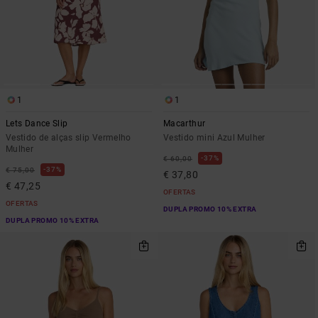
1
1
Lets Dance Slip
Macarthur
Vestido de alças slip Vermelho
Vestido mini Azul Mulher
Mulher
37%
€ 60,00
37%
€ 75,00
€ 37,80
€ 47,25
OFERTAS
OFERTAS
DUPLA PROMO 10% EXTRA
DUPLA PROMO 10% EXTRA