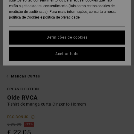
sujeitos ao teu consentimento, ou para recusar cookies que não
estão sujeitos ao teu consentimento (tais como certos cookies de
medição de audiências). Para mais informações, consulta a nossa
política de Cookies
e
política de privacidade
Definições de cookies
Aceitar tudo
Mangas Curtas
ORGANIC COTTON
Olde RVCA
T-shirt de manga curta Cinzento Homem
ECO-BONUS
€ 35,00
37%
€ 22,05