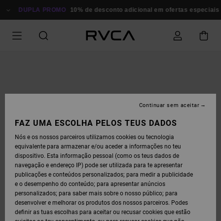
AVANÇAR
PARA
DUPLA PROMO
10% de desconto adicional em ofertas especiais
P
A
INFORMAÇÃO
DO
PRODUTO
Continuar sem aceitar
FAZ UMA ESCOLHA PELOS TEUS DADOS
Nós e os nossos parceiros utilizamos cookies ou tecnologia
equivalente para armazenar e/ou aceder a informações no teu
dispositivo. Esta informação pessoal (como os teus dados de
navegação e endereço IP) pode ser utilizada para te apresentar
publicações e conteúdos personalizados; para medir a publicidade
e o desempenho do conteúdo; para apresentar anúncios
personalizados; para saber mais sobre o nosso público; para
desenvolver e melhorar os produtos dos nossos parceiros. Podes
definir as tuas escolhas para aceitar ou recusar cookies que estão