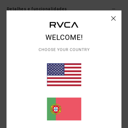
Detalhes e funcionalidades
Top de croché Verde Mulher
Estilo
AVJX600140
Código de Cor
gdj0
WELCOME!
Características
CHOOSE YOUR COUNTRY
Tecido:
Croché de mistura de acrílico e algodão
Gola:
Decote em V
Mangas:
Mangas curtas
Comprimento:
Cropped
Fecho:
Com botões na frente
Etiqueta da marca:
Etiqueta única
Materiais
60% algodão, 40% acrílico
Envio& Devoluciones