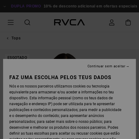
AVANÇAR
PARA
DUPLA PROMO
10% de desconto adicional em ofertas especiais
P
A
INFORMAÇÃO
DO
PRODUTO
Tops
ESGOTADO
Continuar sem aceitar
FAZ UMA ESCOLHA PELOS TEUS DADOS
Nós e os nossos parceiros utilizamos cookies ou tecnologia
equivalente para armazenar e/ou aceder a informações no teu
dispositivo. Esta informação pessoal (como os teus dados de
navegação e endereço IP) pode ser utilizada para te apresentar
publicações e conteúdos personalizados; para medir a publicidade
e o desempenho do conteúdo; para apresentar anúncios
personalizados; para saber mais sobre o nosso público; para
desenvolver e melhorar os produtos dos nossos parceiros. Podes
definir as tuas escolhas para aceitar ou recusar cookies que estão