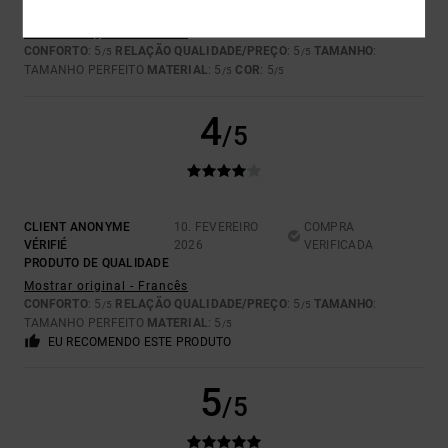
MUITO BONITO
Mostrar original - Francês
CONFORTO
: 5
RELAÇÃO QUALIDADE/PREÇO
: 5
TAMANHO
:
/5
/5
TAMANHO PERFEITO
MATERIAL
: 5
COR
: 5
/5
/5
4
/5
CLIENT ANONYME
10. FEVEREIRO
COMPRA
VÉRIFIÉ
2026
VERIFICADA
PRODUTO DE QUALIDADE
Mostrar original - Francês
CONFORTO
: 5
RELAÇÃO QUALIDADE/PREÇO
: 5
TAMANHO
:
/5
/5
TAMANHO PERFEITO
MATERIAL
: 5
/5
EU RECOMENDO ESTE PRODUTO
5
/5