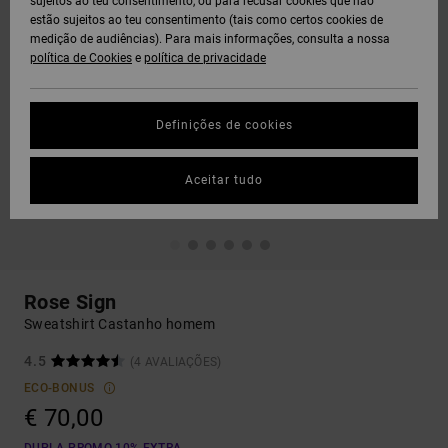
sujeitos ao teu consentimento, ou para recusar cookies que não
estão sujeitos ao teu consentimento (tais como certos cookies de
medição de audiências). Para mais informações, consulta a nossa
política de Cookies
e
política de privacidade
Definições de cookies
Aceitar tudo
Rose Sign
Sweatshirt Castanho homem
4.5
(4 AVALIAÇÕES)
ECO-BONUS
€ 70,00