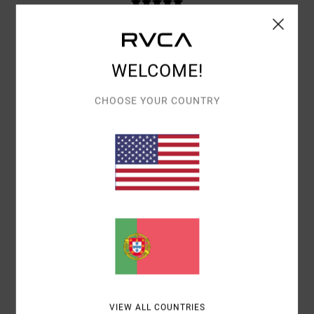
RELAÇÃO QUALIDADE/PREÇO
4.8
WELCOME!
TAMANHO
MATERIAL
CHOOSE YOUR COUNTRY
5.0
MUITO PEQUENO
DEMASIADO GRANDE
COR
5.0
5
/5
VIEW ALL COUNTRIES
CLIENT ANONYME VÉRIFIÉ
4. MARÇO 2026
COMPRA VERIFICADA