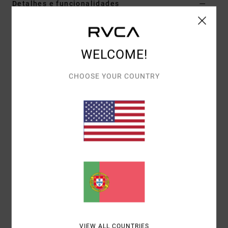
Detalhes e funcionalidades
Boné Snapback Multi Homem
Estilo
AVYHA00457
Código de Cor
bcl
WELCOME!
Características
CHOOSE YOUR COUNTRY
Tecido:
Sarja
6 painéis de corte médio com frente estruturada
Fecho Snapback
Logótipo RVCA bordado à frente
Logótipo traseiro VA bordado.
Materiais
80% acrílico, 20% lã
Envio& Devoluciones
VIEW ALL COUNTRIES