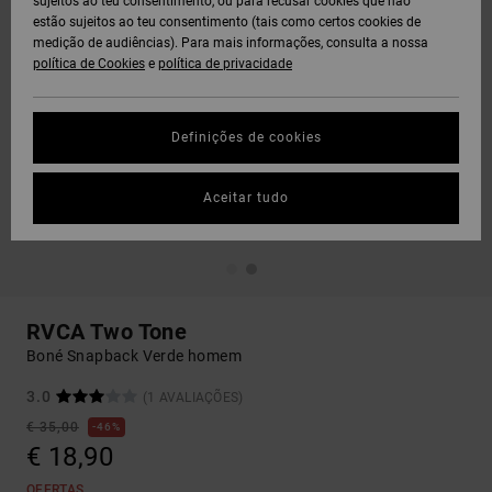
sujeitos ao teu consentimento, ou para recusar cookies que não
estão sujeitos ao teu consentimento (tais como certos cookies de
medição de audiências). Para mais informações, consulta a nossa
política de Cookies
e
política de privacidade
Definições de cookies
Aceitar tudo
RVCA Two Tone
Boné Snapback Verde homem
3.0
(1 AVALIAÇÕES)
€ 35,00
46%
€ 18,90
OFERTAS