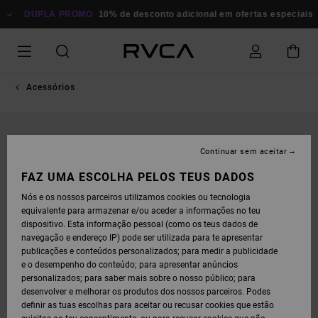
AVANÇAR
PARA
DUPLA PROMO
10% de desconto adicional em ofertas especiais
P
A
INFORMAÇÃO
DO
PRODUTO
Acessórios
Continuar sem aceitar
FAZ UMA ESCOLHA PELOS TEUS DADOS
Nós e os nossos parceiros utilizamos cookies ou tecnologia
equivalente para armazenar e/ou aceder a informações no teu
dispositivo. Esta informação pessoal (como os teus dados de
navegação e endereço IP) pode ser utilizada para te apresentar
publicações e conteúdos personalizados; para medir a publicidade
e o desempenho do conteúdo; para apresentar anúncios
personalizados; para saber mais sobre o nosso público; para
desenvolver e melhorar os produtos dos nossos parceiros. Podes
definir as tuas escolhas para aceitar ou recusar cookies que estão