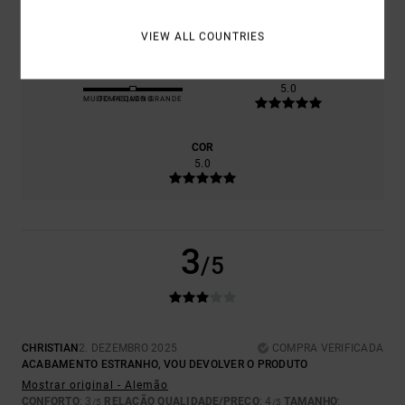
4.0
VIEW ALL COUNTRIES
TAMANHO
MATERIAL
5.0
MUITO PEQUENO
DEMASIADO GRANDE
COR
5.0
3
/5
CHRISTIAN
2. DEZEMBRO 2025
COMPRA VERIFICADA
ACABAMENTO ESTRANHO, VOU DEVOLVER O PRODUTO
Mostrar original - Alemão
CONFORTO
: 3
RELAÇÃO QUALIDADE/PREÇO
: 4
TAMANHO
:
/5
/5