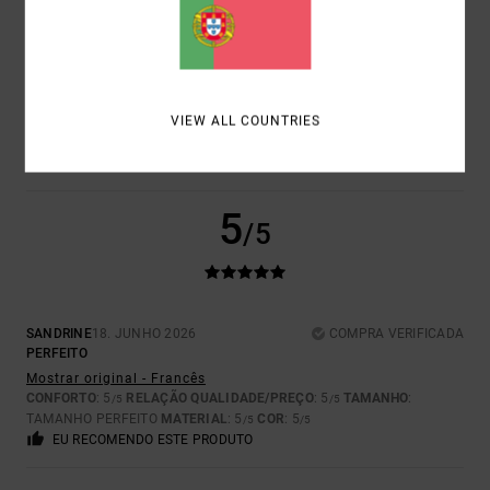
GEOFFREY
6. JULHO 2026
COMPRA VERIFICADA
GOSTO DESTA MARCA E DOS SEUS DESIGNS.
Mostrar original - Francês
VIEW ALL COUNTRIES
CONFORTO
: 5
RELAÇÃO QUALIDADE/PREÇO
: 5
TAMANHO
:
/5
/5
TAMANHO PERFEITO
MATERIAL
: 5
COR
: 5
/5
/5
EU RECOMENDO ESTE PRODUTO
5
/5
SANDRINE
18. JUNHO 2026
COMPRA VERIFICADA
PERFEITO
Mostrar original - Francês
CONFORTO
: 5
RELAÇÃO QUALIDADE/PREÇO
: 5
TAMANHO
:
/5
/5
TAMANHO PERFEITO
MATERIAL
: 5
COR
: 5
/5
/5
EU RECOMENDO ESTE PRODUTO