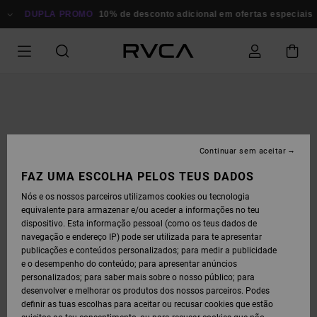
AVANÇAR
PARA
DUPLA PROMO
10% de desconto adicional em ofertas especiais
Po
A
INFORMAÇÃO
DO
PRODUTO
Continuar sem aceitar
FAZ UMA ESCOLHA PELOS TEUS DADOS
Nós e os nossos parceiros utilizamos cookies ou tecnologia
equivalente para armazenar e/ou aceder a informações no teu
dispositivo. Esta informação pessoal (como os teus dados de
navegação e endereço IP) pode ser utilizada para te apresentar
publicações e conteúdos personalizados; para medir a publicidade
e o desempenho do conteúdo; para apresentar anúncios
personalizados; para saber mais sobre o nosso público; para
desenvolver e melhorar os produtos dos nossos parceiros. Podes
definir as tuas escolhas para aceitar ou recusar cookies que estão