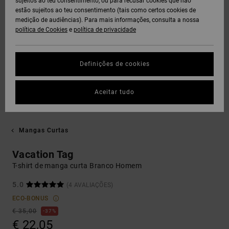
sujeitos ao teu consentimento, ou para recusar cookies que não
estão sujeitos ao teu consentimento (tais como certos cookies de
medição de audiências). Para mais informações, consulta a nossa
política de Cookies
e
política de privacidade
Definições de cookies
Aceitar tudo
Mangas Curtas
Vacation Tag
T-shirt de manga curta Branco Homem
5.0
(4 AVALIAÇÕES)
ECO-BONUS
€ 35,00
37%
€ 22,05