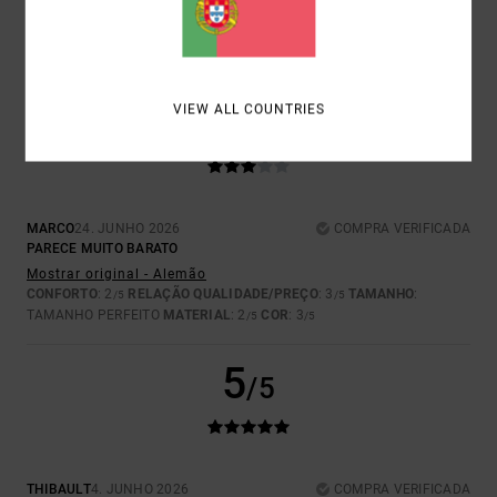
CONFORTO
: 5
RELAÇÃO QUALIDADE/PREÇO
: 5
TAMANHO
:
/5
/5
TAMANHO PERFEITO
MATERIAL
: 5
COR
: 5
/5
/5
EU RECOMENDO ESTE PRODUTO
3
VIEW ALL COUNTRIES
/5
MARCO
24. JUNHO 2026
COMPRA VERIFICADA
PARECE MUITO BARATO
Mostrar original - Alemão
CONFORTO
: 2
RELAÇÃO QUALIDADE/PREÇO
: 3
TAMANHO
:
/5
/5
TAMANHO PERFEITO
MATERIAL
: 2
COR
: 3
/5
/5
5
/5
THIBAULT
4. JUNHO 2026
COMPRA VERIFICADA