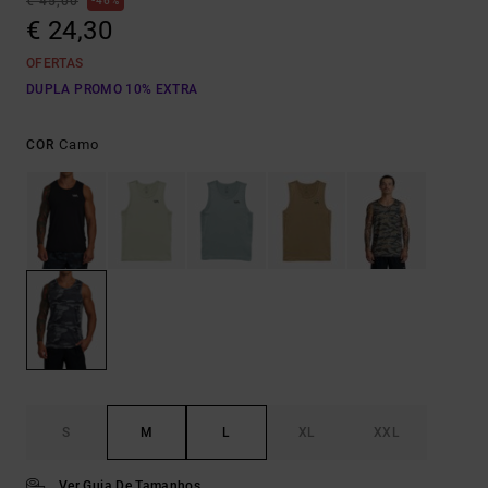
€ 45,00
46%
€ 24,30
OFERTAS
DUPLA PROMO 10% EXTRA
Camo
COR
S
M
L
XL
XXL
Ver Guia De Tamanhos