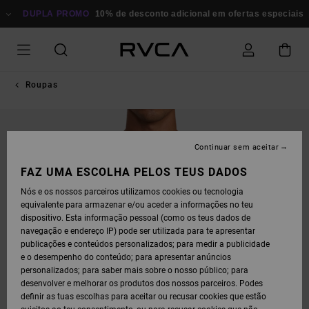
AVANÇAR
PARA
DUPLA PROMO
10% de desconto adicional em ofertas especiais
Po
A
INFORMAÇÃO
DO
PRODUTO
Roupas
Continuar sem aceitar
FAZ UMA ESCOLHA PELOS TEUS DADOS
Nós e os nossos parceiros utilizamos cookies ou tecnologia
equivalente para armazenar e/ou aceder a informações no teu
dispositivo. Esta informação pessoal (como os teus dados de
navegação e endereço IP) pode ser utilizada para te apresentar
publicações e conteúdos personalizados; para medir a publicidade
e o desempenho do conteúdo; para apresentar anúncios
personalizados; para saber mais sobre o nosso público; para
desenvolver e melhorar os produtos dos nossos parceiros. Podes
definir as tuas escolhas para aceitar ou recusar cookies que estão