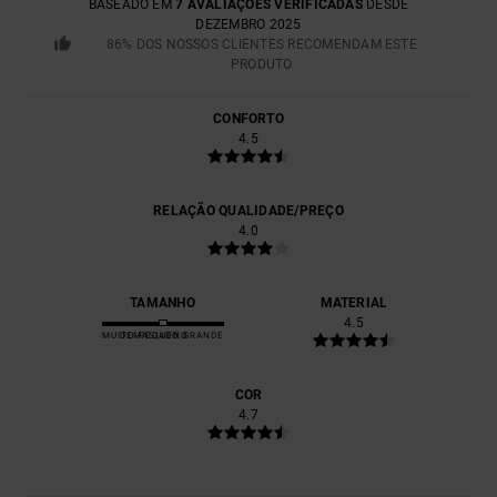
BASEADO EM
7 AVALIAÇÕES VERIFICADAS
DESDE
DEZEMBRO 2025
86% DOS NOSSOS CLIENTES RECOMENDAM ESTE
PRODUTO
CONFORTO
4.5
RELAÇÃO QUALIDADE/PREÇO
4.0
TAMANHO
MATERIAL
4.5
MUITO PEQUENO
DEMASIADO GRANDE
COR
4.7