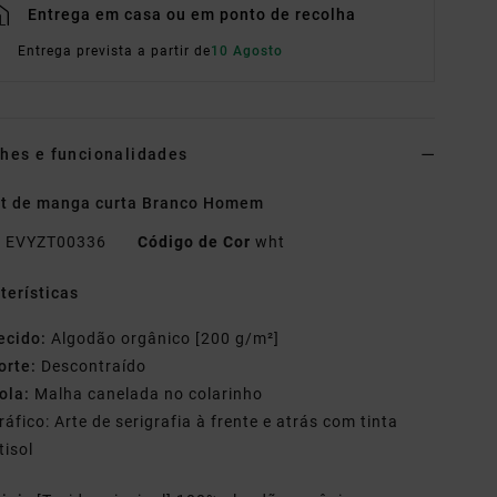
Entrega em casa ou em ponto de recolha
Entrega prevista a partir de
10 Agosto
hes e funcionalidades
rt de manga curta Branco Homem
o
EVYZT00336
Código de Cor
wht
terísticas
ecido:
Algodão orgânico [200 g/m²]
orte:
Descontraído
ola:
Malha canelada no colarinho
ráfico: Arte de serigrafia à frente e atrás com tinta
tisol