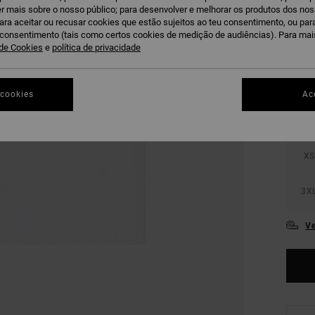
DUPLA
r mais sobre o nosso público; para desenvolver e melhorar os produtos dos no
para aceitar ou recusar cookies que estão sujeitos ao teu consentimento, ou pa
u consentimento (tais como certos cookies de medição de audiências). Para ma
W
COR
 de Cookies
e
política de privacidade
 cookies
Ac
XS
3X
Ve