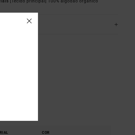
riais
[Tecido principal] 100% algodão orgânico
o& Devoluciones
RIAL
COR