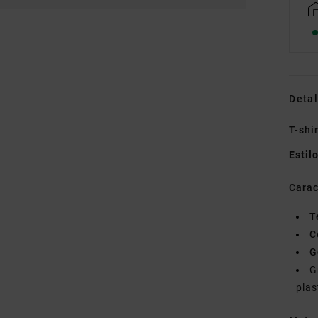
Detal
T-shi
Estil
Carac
T
C
G
G
plas