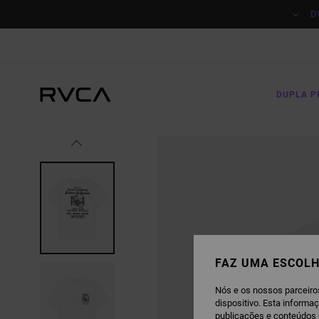
AVANÇAR
PARA
D
A
INFORMAÇÃO
DO
PRODUTO
DUPLA 
FAZ UMA ESCOLH
Nós e os nossos parceiro
dispositivo. Esta informa
publicações e conteúdos 