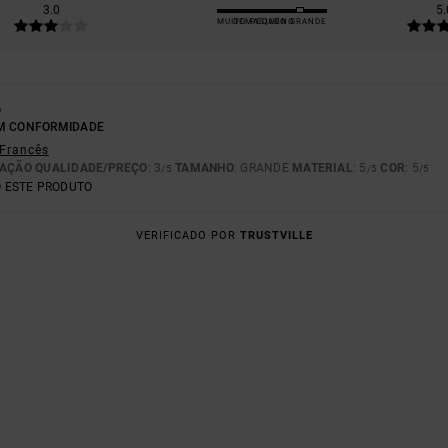
3.0
5.
MUITO PEQUENO
DEMASIADO GRANDE
6
EM CONFORMIDADE
 Francês
AÇÃO QUALIDADE/PREÇO
: 3
TAMANHO
: GRANDE
MATERIAL
: 5
COR
: 5
/5
/5
/5
 ESTE PRODUTO
VERIFICADO POR
TRUSTVILLE