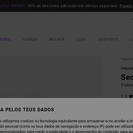
UPLA PROMO
10% de desconto adicional em ofertas especiais
Poupa 
PROMO
HOMEM
MULHER
SURF
DESPORTO
L
Página D
ORGAN
Sec
T-shi
5.0
ECO-B
A PELOS TEUS DADOS
€ 35,
€ 2
s utilizamos cookies ou tecnologia equivalente para armazenar e/ou aceder a i
ção pessoal (como os teus dados de navegação e endereço IP) pode ser utilizad
OFERT
personalizados; para medir a publicidade e o desempenho do conteúdo; para a