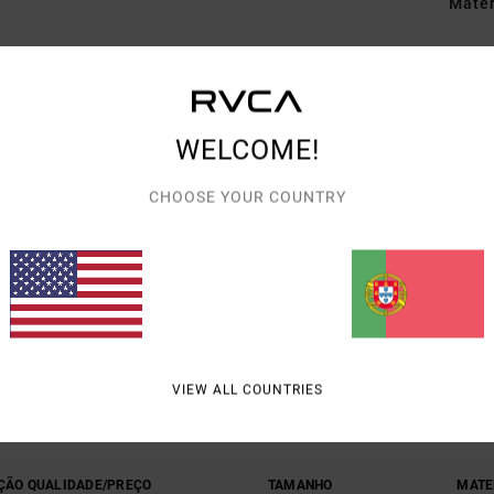
Mate
Envi
WELCOME!
CHOOSE YOUR COUNTRY
PONTUAÇÃO MÉDIA
5.0
/5
VIEW ALL COUNTRIES
BASEADO EM
1 AVALIAÇÕES VERIFICADAS
DESDE MAIO 2026
100% DOS NOSSOS CLIENTES RECOMENDAM ESTE PRODUTO
ÇÃO QUALIDADE/PREÇO
TAMANHO
MATE