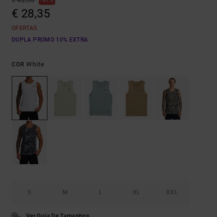
€ 45,00
37%
€ 28,35
OFERTAS
DUPLA PROMO 10% EXTRA
White
COR
S
M
L
XL
XXL
Ver Guia De Tamanhos