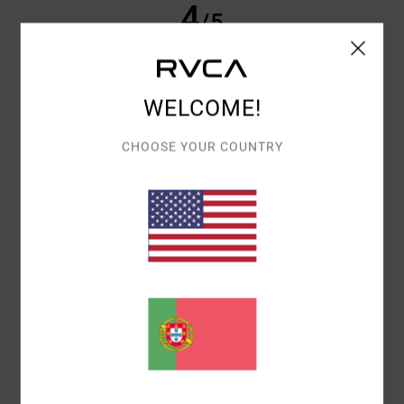
4
/5
WELCOME!
BRYAN
8. JULHO 2026
COMPRA VERIFICADA
O CORTE E O TIPO DE TECIDO NÃO MERECEM NOTA 10, MAS O
TAMANHO, AS CORES E O CONFORTO SÃO PERFEITOS
CHOOSE YOUR COUNTRY
Mostrar original - Castelhano
CONFORTO
: 5
RELAÇÃO QUALIDADE/PREÇO
: 3
MATERIAL
: 5
/5
/5
/5
COR
: 5
/5
EU RECOMENDO ESTE PRODUTO
5
/5
JIOCONDA
2. JULHO 2026
COMPRA VERIFICADA
CONFORTÁVEL
Mostrar original - Francês
CONFORTO
: 5
RELAÇÃO QUALIDADE/PREÇO
: 5
TAMANHO
:
/5
/5