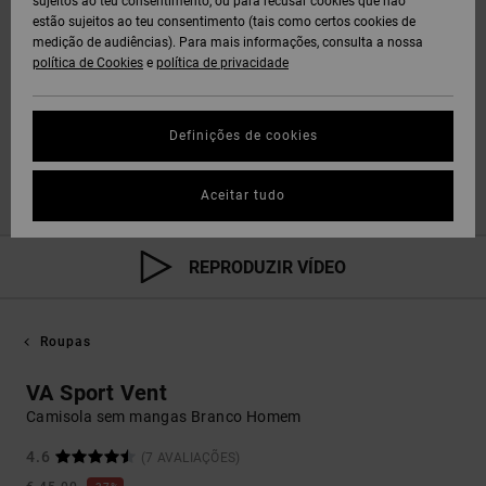
sujeitos ao teu consentimento, ou para recusar cookies que não
estão sujeitos ao teu consentimento (tais como certos cookies de
medição de audiências). Para mais informações, consulta a nossa
política de Cookies
e
política de privacidade
Definições de cookies
Aceitar tudo
REPRODUZIR VÍDEO
Roupas
VA Sport Vent
Camisola sem mangas Branco Homem
4.6
(7 AVALIAÇÕES)