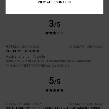
VIEW ALL COUNTRIES
TAMANHO PERFEITO
MATERIAL
: 5
COR
: 5
/5
/5
EU RECOMENDO ESTE PRODUTO
3
/5
MARCO
24. JUNHO 2026
COMPRA VERIFICADA
PARECE MUITO BARATO
Mostrar original - Alemão
CONFORTO
: 2
RELAÇÃO QUALIDADE/PREÇO
: 3
TAMANHO
:
/5
/5
TAMANHO PERFEITO
MATERIAL
: 2
COR
: 3
/5
/5
5
/5
THIBAULT
4. JUNHO 2026
COMPRA VERIFICADA
GOSTO MUITO DO TECIDO, É MUITO FLEXÍVEL E AGRADÁVEL. USO-O