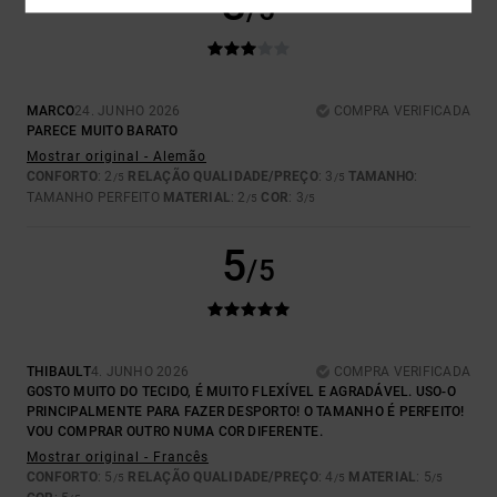
3
/5
MARCO
24. JUNHO 2026
COMPRA VERIFICADA
PARECE MUITO BARATO
Mostrar original - Alemão
CONFORTO
: 2
RELAÇÃO QUALIDADE/PREÇO
: 3
TAMANHO
:
/5
/5
TAMANHO PERFEITO
MATERIAL
: 2
COR
: 3
/5
/5
5
/5
THIBAULT
4. JUNHO 2026
COMPRA VERIFICADA
GOSTO MUITO DO TECIDO, É MUITO FLEXÍVEL E AGRADÁVEL. USO-O
PRINCIPALMENTE PARA FAZER DESPORTO! O TAMANHO É PERFEITO!
VOU COMPRAR OUTRO NUMA COR DIFERENTE.
Mostrar original - Francês
CONFORTO
: 5
RELAÇÃO QUALIDADE/PREÇO
: 4
MATERIAL
: 5
/5
/5
/5