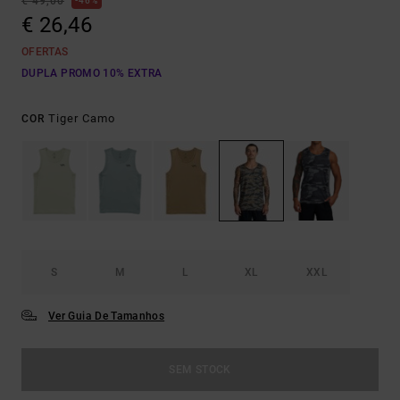
€ 49,00
46%
€ 26,46
OFERTAS
DUPLA PROMO 10% EXTRA
Tiger Camo
COR
S
M
L
XL
XXL
Ver Guia De Tamanhos
SEM STOCK