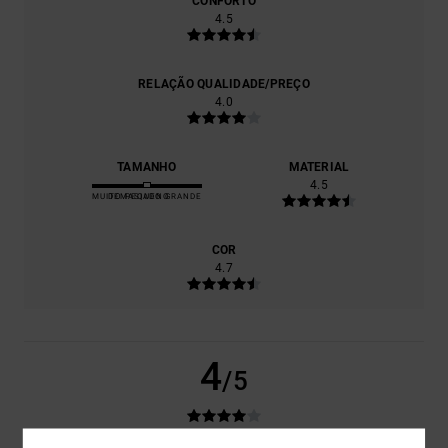
CONFORTO
4.5
RELAÇÃO QUALIDADE/PREÇO
4.0
TAMANHO
MATERIAL
4.5
MUITO PEQUENO
DEMASIADO GRANDE
COR
4.7
4
/5