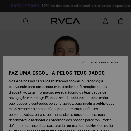
AVANÇAR
PARA
DUPLA PROMO
10% de desconto adicional em ofertas especiais
P
A
INFORMAÇÃO
DO
PRODUTO
Continuar sem aceitar
FAZ UMA ESCOLHA PELOS TEUS DADOS
Nós e os nossos parceiros utilizamos cookies ou tecnologia
equivalente para armazenar e/ou aceder a informações no teu
dispositivo. Esta informação pessoal (como os teus dados de
navegação e endereço IP) pode ser utilizada para te apresentar
publicações e conteúdos personalizados; para medir a publicidade
e o desempenho do conteúdo; para apresentar anúncios
personalizados; para saber mais sobre o nosso público; para
desenvolver e melhorar os produtos dos nossos parceiros. Podes
definir as tuas escolhas para aceitar ou recusar cookies que estão