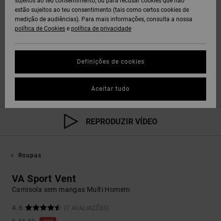
sujeitos ao teu consentimento, ou para recusar cookies que não
estão sujeitos ao teu consentimento (tais como certos cookies de
medição de audiências). Para mais informações, consulta a nossa
política de Cookies
e
política de privacidade
Definições de cookies
Aceitar tudo
REPRODUZIR VÍDEO
Roupas
VA Sport Vent
Camisola sem mangas Multi Homem
4.6
(7 AVALIAÇÕES)