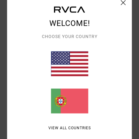
BRYAN
8. JULHO 2026
COMPRA VERIFICADA
O CORTE E O TIPO DE TECIDO NÃO MERECEM NOTA 10, MAS O
TAMANHO, AS CORES E O CONFORTO SÃO PERFEITOS
WELCOME!
Mostrar original - Castelhano
CONFORTO
: 5
RELAÇÃO QUALIDADE/PREÇO
: 3
MATERIAL
: 5
/5
/5
/5
CHOOSE YOUR COUNTRY
COR
: 5
/5
EU RECOMENDO ESTE PRODUTO
5
/5
JIOCONDA
2. JULHO 2026
COMPRA VERIFICADA
CONFORTÁVEL
Mostrar original - Francês
CONFORTO
: 5
RELAÇÃO QUALIDADE/PREÇO
: 5
TAMANHO
:
/5
/5
TAMANHO PERFEITO
MATERIAL
: 5
COR
: 5
/5
/5
EU RECOMENDO ESTE PRODUTO
VIEW ALL COUNTRIES