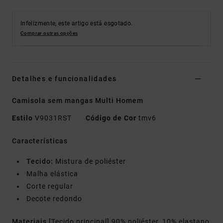
Infelizmente, este artigo está esgotado.
Comprar outras opções
Detalhes e funcionalidades
Camisola sem mangas Multi Homem
Estilo
V9031RST
Código de Cor
tmv6
Características
Tecido:
Mistura de poliéster
Malha elástica
Corte regular
Decote redondo
Materiais
[Tecido principal] 90% poliéster, 10% elastano