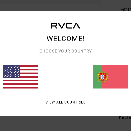
T-shi
Estil
Carac
WELCOME!
C
CHOOSE YOUR COUNTRY
T
C
G
E
esta
Mate
VIEW ALL COUNTRIES
Envi