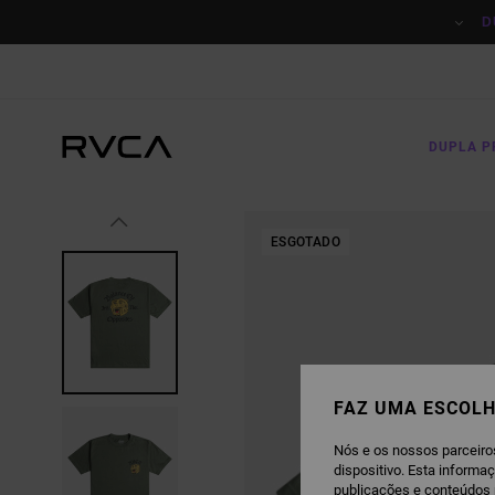
AVANÇAR
PARA
D
A
INFORMAÇÃO
DO
PRODUTO
DUPLA 
ESGOTADO
FAZ UMA ESCOLH
Nós e os nossos parceiro
dispositivo. Esta informa
publicações e conteúdos 