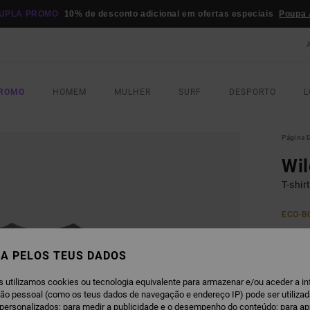
UPLA PROMO
10% de desconto adicional em ofertas especiais
Poupa 
PROMO
HOMEM
MULHER
SURF
DESPORTO
L
Página D
Wil
T-shir
ECO-B
€ 3
A PELOS TEUS DADOS
DUPLA
s utilizamos cookies ou tecnologia equivalente para armazenar e/ou aceder a i
S
COR
ção pessoal (como os teus dados de navegação e endereço IP) pode ser utilizad
personalizados; para medir a publicidade e o desempenho do conteúdo; para a