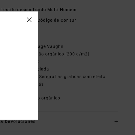
rt estilo descontraído Multi Homem
o
EVYZT00196
Código de Cor
sur
terísticas
oleção:
Coleção Sage Vaughn
ecido:
100% algodão orgânico [200 g/m2]
orte:
Descontraído
ola:
Redonda canelada
tiqueta da marca:
Serigrafias gráficas com efeito
lado à frente e atrás
riais
100% algodão orgânico
o& Devoluciones