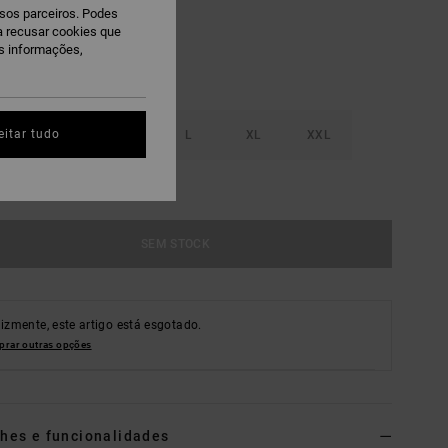
ssos parceiros. Podes
ra recusar cookies que
is informações,
eitar tudo
S
M
L
XL
XXL
r Guia De Tamanhos
SEM STOCK
lizmente, este artigo está esgotado.
rar outras opções
hes e funcionalidades