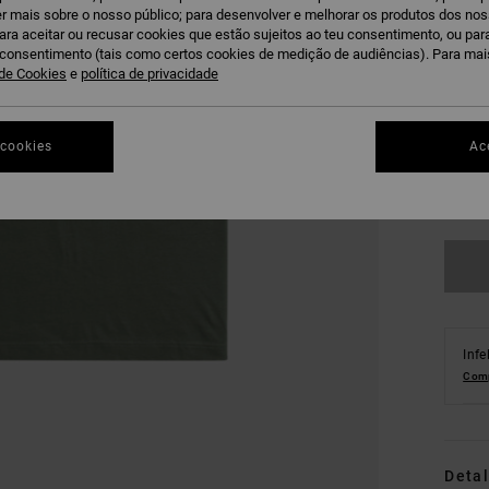
r mais sobre o nosso público; para desenvolver e melhorar os produtos dos no
para aceitar ou recusar cookies que estão sujeitos ao teu consentimento, ou pa
u consentimento (tais como certos cookies de medição de audiências). Para ma
 de Cookies
e
política de privacidade
 cookies
Ac
XS
Ve
Infe
Comp
Detal