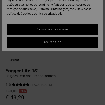
sujeitos ao teu consentimento, ou para recusar cookies que não
estão sujeitos ao teu consentimento (tais como certos cookies de
medição de audiências). Para mais informações, consulta a nossa
política de Cookies
e
política de privacidade
Definições de cookies
Aceitar tudo
Roupas
Yogger Lite 15"
Calções técnicos Branco homem
5.0
(1 AVALIAÇÕES)
€ 60,00
28%
€ 43,20