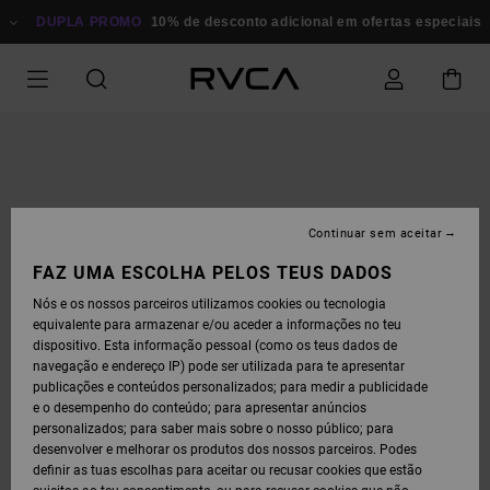
AVANÇAR
PARA
DUPLA PROMO
10% de desconto adicional em ofertas especiais
P
A
INFORMAÇÃO
DO
PRODUTO
Continuar sem aceitar
FAZ UMA ESCOLHA PELOS TEUS DADOS
Nós e os nossos parceiros utilizamos cookies ou tecnologia
equivalente para armazenar e/ou aceder a informações no teu
dispositivo. Esta informação pessoal (como os teus dados de
navegação e endereço IP) pode ser utilizada para te apresentar
publicações e conteúdos personalizados; para medir a publicidade
e o desempenho do conteúdo; para apresentar anúncios
personalizados; para saber mais sobre o nosso público; para
desenvolver e melhorar os produtos dos nossos parceiros. Podes
definir as tuas escolhas para aceitar ou recusar cookies que estão