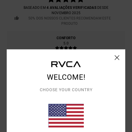
BASEADO EM
4 AVALIAÇÕES VERIFICADAS
DESDE
NOVEMBRO 2025
50% DOS NOSSOS CLIENTES RECOMENDAM ESTE
PRODUTO
CONFORTO
5.0
RELAÇÃO QUALIDADE/PREÇO
5.0
WELCOME!
TAMANHO
MATERIAL
CHOOSE YOUR COUNTRY
5.0
MUITO PEQUENO
DEMASIADO GRANDE
COR
5.0