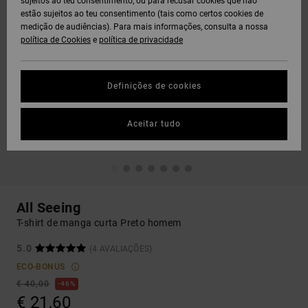
sujeitos ao teu consentimento, ou para recusar cookies que não
estão sujeitos ao teu consentimento (tais como certos cookies de
medição de audiências). Para mais informações, consulta a nossa
política de Cookies
e
política de privacidade
Definições de cookies
Aceitar tudo
All Seeing
T-shirt de manga curta Preto homem
5.0
(4 AVALIAÇÕES)
ECO-BONUS
€ 40,00
46%
€ 21,60