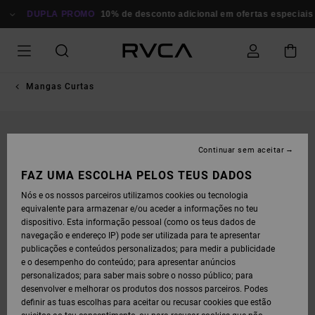
AVANÇAR
PARA
DUPLA PROMO
10% de desconto adicional em ofertas especiais
P
A
INFORMAÇÃO
DO
PRODUTO
Mangas Curtas
Continuar sem aceitar
FAZ UMA ESCOLHA PELOS TEUS DADOS
Nós e os nossos parceiros utilizamos cookies ou tecnologia
equivalente para armazenar e/ou aceder a informações no teu
dispositivo. Esta informação pessoal (como os teus dados de
navegação e endereço IP) pode ser utilizada para te apresentar
publicações e conteúdos personalizados; para medir a publicidade
e o desempenho do conteúdo; para apresentar anúncios
personalizados; para saber mais sobre o nosso público; para
desenvolver e melhorar os produtos dos nossos parceiros. Podes
definir as tuas escolhas para aceitar ou recusar cookies que estão