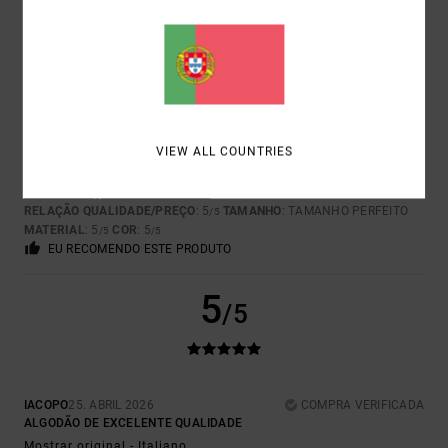
5
/5
VIEW ALL COUNTRIES
CARLA
7. MAIO 2026
COMPRA VERIFICADA
MUITO BONITA E DIFERENTE
Mostrar original - Castelhano
RELAÇÃO QUALIDADE/PREÇO
: 5
TAMANHO
: TAMANHO PERFEITO
/5
MATERIAL
: 5
COR
: 5
/5
/5
EU RECOMENDO ESTE PRODUTO
5
/5
IACOPO
25. ABRIL 2026
COMPRA VERIFICADA
ALGODÃO DE EXCELENTE QUALIDADE
Mostrar original - Italiano