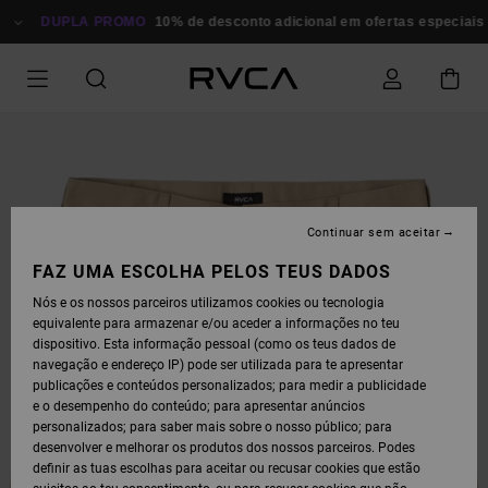
AVANÇAR
PARA
DUPLA PROMO
10% de desconto adicional em ofertas especiais
Po
A
INFORMAÇÃO
DO
PRODUTO
Continuar sem aceitar
FAZ UMA ESCOLHA PELOS TEUS DADOS
Nós e os nossos parceiros utilizamos cookies ou tecnologia
equivalente para armazenar e/ou aceder a informações no teu
dispositivo. Esta informação pessoal (como os teus dados de
navegação e endereço IP) pode ser utilizada para te apresentar
publicações e conteúdos personalizados; para medir a publicidade
e o desempenho do conteúdo; para apresentar anúncios
personalizados; para saber mais sobre o nosso público; para
desenvolver e melhorar os produtos dos nossos parceiros. Podes
definir as tuas escolhas para aceitar ou recusar cookies que estão