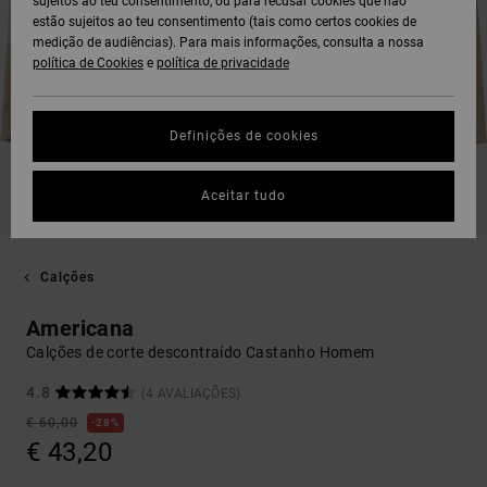
sujeitos ao teu consentimento, ou para recusar cookies que não
estão sujeitos ao teu consentimento (tais como certos cookies de
medição de audiências). Para mais informações, consulta a nossa
política de Cookies
e
política de privacidade
Definições de cookies
Aceitar tudo
Calções
Americana
Calções de corte descontraído Castanho Homem
4.8
(4 AVALIAÇÕES)
€ 60,00
28%
€ 43,20