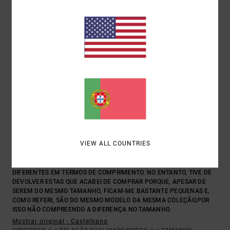
COR
5.0
5
/5
PEDRO
2. JULHO 2026
COMPRA VERIFICADA
O CORTE E A QUALIDADE SÃO BONS, MAS HÁ UM PROBLEMA COM O
TAMANHO. TENHO OUTRAS TRÊS CALÇAS DO MESMO MODELO, MAS
VIEW ALL COUNTRIES
COMPRIDAS EM VEZ DE CURTAS, E O TAMANHO 30 FICA-ME NA
PERFEIÇÃO; A ÚNICA COISA É QUE FICAM UM POUCO COMPRIDAS
DEVIDO À MINHA ALTURA, UMA VEZ QUE NÃO HÁ TAMANHOS
DIFERENTES EM TERMOS DE COMPRIMENTO. NO ENTANTO, TIVE DE
DEVOLVER ESTAS QUE ACABEI DE COMPRAR PORQUE, APESAR DE
SEREM DO MESMO TAMANHO, FICAM-ME BASTANTE PEQUENAS E,
COMO REFERI, SÃO DO MESMO MODELO DA MESMA COLEÇÃO,POR
ISSO NÃO COMPREENDO A DIFERENÇA NO TAMANHO
Mostrar original - Castelhano