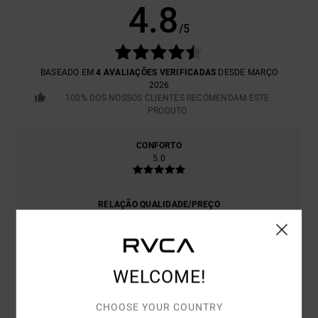
4.8
/5
BASEADO EM
4 AVALIAÇÕES VERIFICADAS
DESDE MARÇO
2026
100% DOS NOSSOS CLIENTES RECOMENDAM ESTE
PRODUTO
CONFORTO
5.0
RELAÇÃO QUALIDADE/PREÇO
4.7
TAMANHO
MATERIAL
WELCOME!
5.0
MUITO PEQUENO
DEMASIADO GRANDE
CHOOSE YOUR COUNTRY