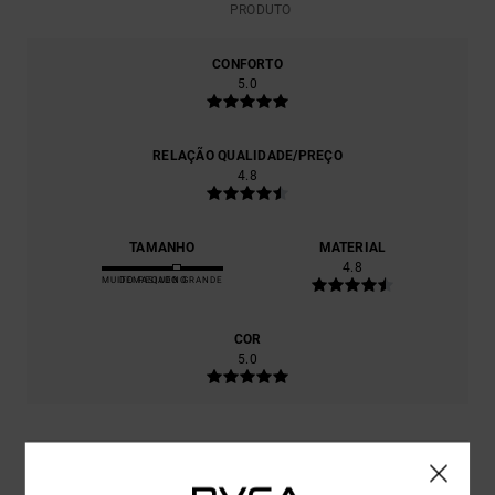
PRODUTO
CONFORTO
5.0
RELAÇÃO QUALIDADE/PREÇO
4.8
TAMANHO
MATERIAL
4.8
MUITO PEQUENO
DEMASIADO GRANDE
COR
5.0
5
/5