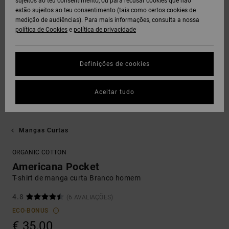
sujeitos ao teu consentimento, ou para recusar cookies que não
estão sujeitos ao teu consentimento (tais como certos cookies de
medição de audiências). Para mais informações, consulta a nossa
política de Cookies
e
política de privacidade
Definições de cookies
Aceitar tudo
Mangas Curtas
ORGANIC COTTON
Americana Pocket
T-shirt de manga curta Branco homem
4.8
(6 AVALIAÇÕES)
ECO-BONUS
€ 35,00