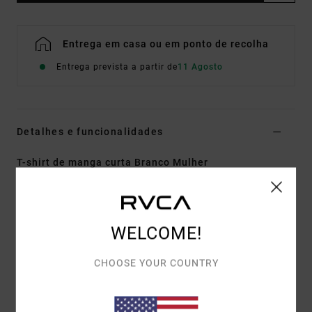
Entrega em casa ou em ponto de recolha
Entrega prevista a partir de
11 Agosto
Detalhes e funcionalidades
T-shirt de manga curta Branco Mulher
Estilo
EVJKT03000
Código de Cor
wbp0
Características
WELCOME!
Tecido:
Algodão orgânico
CHOOSE YOUR COUNTRY
Corte:
T-shirt de bebé. manga curta
Arte serigrafada com tinta à base de água da
artista ANP Antonia Figueiredo