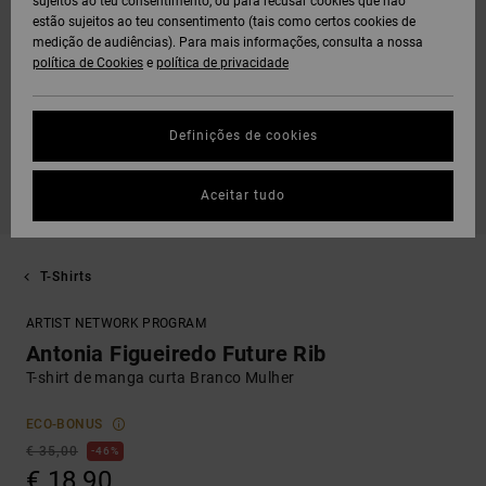
sujeitos ao teu consentimento, ou para recusar cookies que não
estão sujeitos ao teu consentimento (tais como certos cookies de
medição de audiências). Para mais informações, consulta a nossa
política de Cookies
e
política de privacidade
Definições de cookies
Aceitar tudo
T-Shirts
ARTIST NETWORK PROGRAM
Antonia Figueiredo Future Rib
T-shirt de manga curta Branco Mulher
ECO-BONUS
€ 35,00
46%
€ 18,90