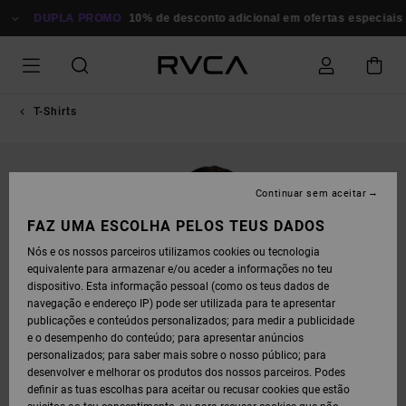
AVANÇAR
PARA
DUPLA PROMO
10% de desconto adicional em ofertas especiais
P
A
INFORMAÇÃO
DO
PRODUTO
T-Shirts
Continuar sem aceitar
FAZ UMA ESCOLHA PELOS TEUS DADOS
Nós e os nossos parceiros utilizamos cookies ou tecnologia
equivalente para armazenar e/ou aceder a informações no teu
dispositivo. Esta informação pessoal (como os teus dados de
navegação e endereço IP) pode ser utilizada para te apresentar
publicações e conteúdos personalizados; para medir a publicidade
e o desempenho do conteúdo; para apresentar anúncios
personalizados; para saber mais sobre o nosso público; para
desenvolver e melhorar os produtos dos nossos parceiros. Podes
definir as tuas escolhas para aceitar ou recusar cookies que estão