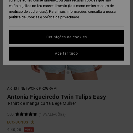
sujeitos ao teu consentimento, ou para recusar cookies que não
estão sujeitos ao teu consentimento (tais como certos cookies de
medição de audiências). Para mais informações, consulta a nossa
política de Cookies
e
política de privacidade
Definições de cookies
Aceitar tudo
ARTIST NETWORK PROGRAM
Antonia Figueiredo Twin Tulips Easy
T-shirt de manga curta Bege Mulher
5.0
(1 AVALIAÇÕES)
ECO-BONUS
€ 40,00
46%