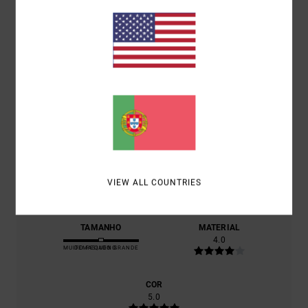
/5
BASEADO EM
1 AVALIAÇÕES VERIFICADAS
DESDE JULHO
2026
100% DOS NOSSOS CLIENTES RECOMENDAM ESTE
PRODUTO
CONFORTO
4.0
RELAÇÃO QUALIDADE/PREÇO
VIEW ALL COUNTRIES
3.0
TAMANHO
MATERIAL
4.0
MUITO PEQUENO
DEMASIADO GRANDE
COR
5.0