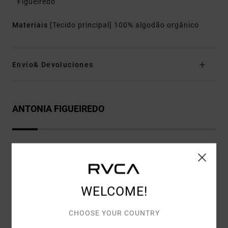
Figueiredo
Materiais
[Tecido principal] 100% algodão orgânico
Envio& Devoluciones
ANTONIA FIGUEIREDO
Avaliações dos clientes
WELCOME!
PONTUAÇÃO MÉDIA
5.0
CHOOSE YOUR COUNTRY