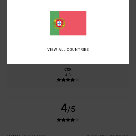
RELAÇÃO QUALIDADE/PREÇO
3.0
TAMANHO
MATERIAL
VIEW ALL COUNTRIES
3.0
MUITO PEQUENO
DEMASIADO GRANDE
COR
4.0
4
/5