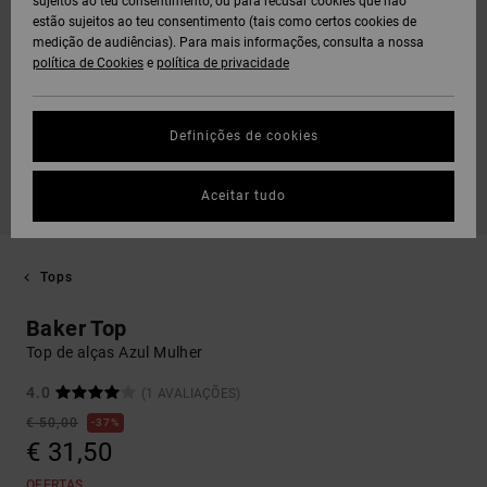
sujeitos ao teu consentimento, ou para recusar cookies que não
estão sujeitos ao teu consentimento (tais como certos cookies de
medição de audiências). Para mais informações, consulta a nossa
política de Cookies
e
política de privacidade
Definições de cookies
Aceitar tudo
Tops
Baker Top
Top de alças Azul Mulher
4.0
(1 AVALIAÇÕES)
€ 50,00
37%
€ 31,50
OFERTAS