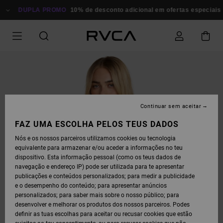
AVANÇAR
PARA
DUPLA PROMO
10% de desconto adicional em ofertas especiais
P
A
INFORMAÇÃO
DO
PRODUTO
Continuar sem aceitar
FAZ UMA ESCOLHA PELOS TEUS DADOS
Nós e os nossos parceiros utilizamos cookies ou tecnologia
equivalente para armazenar e/ou aceder a informações no teu
dispositivo. Esta informação pessoal (como os teus dados de
navegação e endereço IP) pode ser utilizada para te apresentar
publicações e conteúdos personalizados; para medir a publicidade
e o desempenho do conteúdo; para apresentar anúncios
personalizados; para saber mais sobre o nosso público; para
desenvolver e melhorar os produtos dos nossos parceiros. Podes
definir as tuas escolhas para aceitar ou recusar cookies que estão