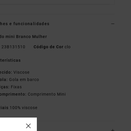
hes e funcionalidades
do mini Branco Mulher
o
23B131510
Código de Cor
clo
terísticas
ecido:
Viscose
ola:
Gola em barco
lças:
Fixas
omprimento:
Comprimento Mini
riais
100% viscose
o& Devoluciones