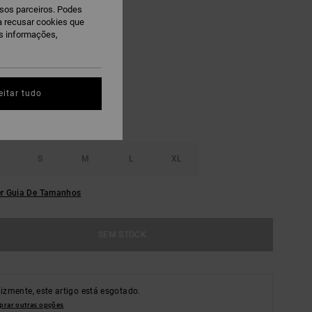
ssos parceiros. Podes
 PROMO 10% EXTRA
ra recusar cookies que
is informações,
loud
eitar tudo
S
M
L
XL
r Guia De Tamanhos
SEM STOCK
lizmente, este artigo está esgotado.
rar outras opções