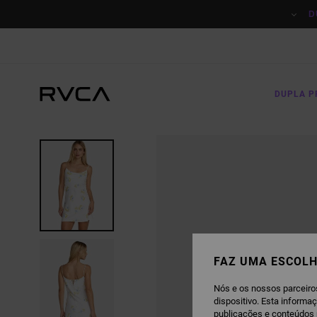
AVANÇAR
PARA
D
A
INFORMAÇÃO
DO
PRODUTO
DUPLA 
FAZ UMA ESCOLH
Nós e os nossos parceiro
dispositivo. Esta informa
publicações e conteúdos 