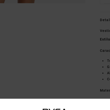
Detal
Vesti
Estil
Carac
T
G
A
C
Mate
Envi