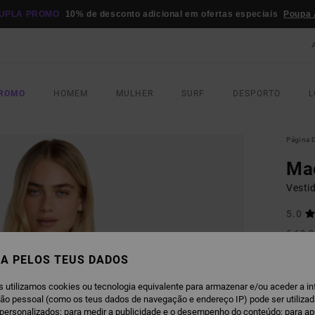
UPLA PROMO
10% de desconto adicional em ofertas especiais
Poupa 
PROMO
HOMEM
MULHER
SURF
DESPORTO
L
Página D
Ma
Vesti
5.0
€ 60,
€ 3
A PELOS TEUS DADOS
Paga 3
s utilizamos cookies ou tecnologia equivalente para armazenar e/ou aceder a i
ção pessoal (como os teus dados de navegação e endereço IP) pode ser utilizad
OFERT
personalizados; para medir a publicidade e o desempenho do conteúdo; para a