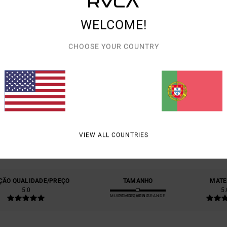
WELCOME!
CHOOSE YOUR COUNTRY
PONTUAÇÃO MÉDIA
5.0
/5
VIEW ALL COUNTRIES
BASEADO EM
2 AVALIAÇÕES VERIFICADAS
DESDE JUNHO 2026
50% DOS NOSSOS CLIENTES RECOMENDAM ESTE PRODUTO
ÇÃO QUALIDADE/PREÇO
TAMANHO
MATE
5.0
5.
MUITO PEQUENO
DEMASIADO GRANDE