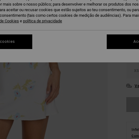
r mais sobre o nosso público; para desenvolver e melhorar os produtos dos no
DUPLA
para aceitar ou recusar cookies que estão sujeitos ao teu consentimento, ou pa
u consentimento (tais como certos cookies de medição de audiências). Para ma
C
COR
 de Cookies
e
política de privacidade
 cookies
Ac
XS
Ve
Infe
Comp