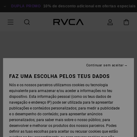
AVANÇAR
PARA
DUPLA PROMO
10% de desconto adicional em ofertas especiais
P
A
INFORMAÇÃO
DO
PRODUTO
Continuar sem aceitar
FAZ UMA ESCOLHA PELOS TEUS DADOS
Nós e os nossos parceiros utilizamos cookies ou tecnologia
equivalente para armazenar e/ou aceder a informações no teu
dispositivo. Esta informação pessoal (como os teus dados de
navegação e endereço IP) pode ser utilizada para te apresentar
publicações e conteúdos personalizados; para medir a publicidade
e o desempenho do conteúdo; para apresentar anúncios
personalizados; para saber mais sobre o nosso público; para
desenvolver e melhorar os produtos dos nossos parceiros. Podes
definir as tuas escolhas para aceitar ou recusar cookies que estão