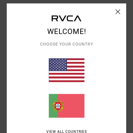
5
/5
WELCOME!
CHRISTIAN
15. JUNHO 2026
COMPRA VERIFICADA
CHOOSE YOUR COUNTRY
CONFORTO FANTÁSTICO
Mostrar original - Francês
CONFORTO
: 5
RELAÇÃO QUALIDADE/PREÇO
: 4
TAMANHO
:
/5
/5
GRANDE
MATERIAL
: 4
COR
: 4
/5
/5
5
/5
FRANÇOIS
11. JUNHO 2026
COMPRA VERIFICADA
BOM PRODUTO
Mostrar original - Francês
CONFORTO
: 5
RELAÇÃO QUALIDADE/PREÇO
: 4
TAMANHO
:
/5
/5
VIEW ALL COUNTRIES