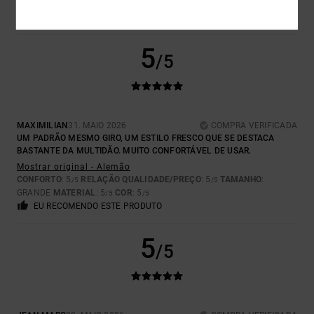
TAMANHO PERFEITO
MATERIAL
: 5
COR
: 5
/5
/5
EU RECOMENDO ESTE PRODUTO
5
/5
MAXIMILIAN
31. MAIO 2026
COMPRA VERIFICADA
UM PADRÃO MESMO GIRO, UM ESTILO FRESCO QUE SE DESTACA
BASTANTE DA MULTIDÃO. MUITO CONFORTÁVEL DE USAR.
Mostrar original - Alemão
CONFORTO
: 5
RELAÇÃO QUALIDADE/PREÇO
: 5
TAMANHO
:
/5
/5
GRANDE
MATERIAL
: 5
COR
: 5
/5
/5
EU RECOMENDO ESTE PRODUTO
5
/5