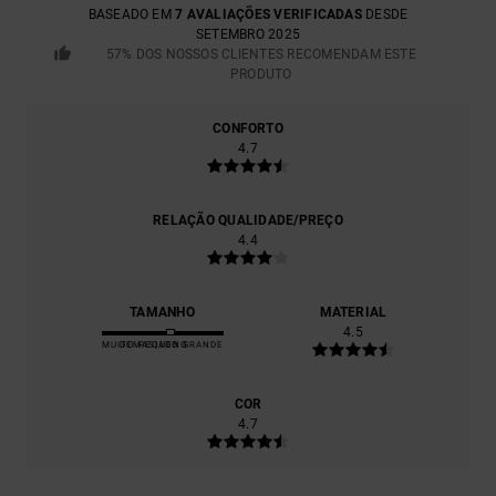
BASEADO EM
7 AVALIAÇÕES VERIFICADAS
DESDE
SETEMBRO 2025
57% DOS NOSSOS CLIENTES RECOMENDAM ESTE
PRODUTO
CONFORTO
4.7
RELAÇÃO QUALIDADE/PREÇO
4.4
TAMANHO
MATERIAL
4.5
MUITO PEQUENO
DEMASIADO GRANDE
COR
4.7