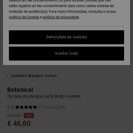
sujeitos ao teu consentimento, ou para recusar cookies que não
estão sujeitos ao teu consentimento (tais como certos cookies de
medição de audiências). Para mais informações, consulta a nossa
política de Cookies
e
política de privacidade
Definições de cookies
Aceitar tudo
Camisas Mangas Curtas
Botanical
Camisa de manga curta Bege Homem
5.0
(7 AVALIAÇÕES)
€ 65,00
28%
€ 46,80