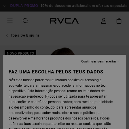
AVANÇAR
PARA
DUPLA PROMO
10% de desconto adicional em ofertas especiais
P
A
INFORMAÇÃO
DO
PRODUTO
Tops De Biquíni
NOVO PRODUTO
Continuar sem aceitar
FAZ UMA ESCOLHA PELOS TEUS DADOS
Nós e os nossos parceiros utilizamos cookies ou tecnologia
equivalente para armazenar e/ou aceder a informações no teu
dispositivo. Esta informação pessoal (como os teus dados de
navegação e endereço IP) pode ser utilizada para te apresentar
publicações e conteúdos personalizados; para medir a publicidade
e o desempenho do conteúdo; para apresentar anúncios
personalizados; para saber mais sobre o nosso público; para
desenvolver e melhorar os produtos dos nossos parceiros. Podes
definir as tuas escolhas para aceitar ou recusar cookies que estão