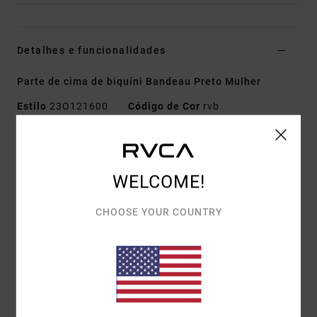
Detalhes e funcionalidades
Parte de cima de biquíni Bandeau Preto Mulher
Estilo
23O121600
Código de Cor
rvb
Características
Tecido:
Alto brilho
WELCOME!
Corte:
Cobertura Cheeky
Gola:
Médio
CHOOSE YOUR COUNTRY
Alças com laço ajustáveis
Tamanho da copa:
Mais adequado para tamanhos
de copa A/B/C/D
Acabamentos com contas
Materiais
[Tecido principal] 80% nylon reciclado, 20%