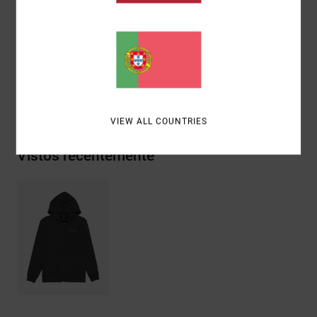
Materiais
[Tecido principal] 75% algodão, 25% algodão
reciclado
Envio& Devoluciones
VIEW ALL COUNTRIES
Vistos recentemente