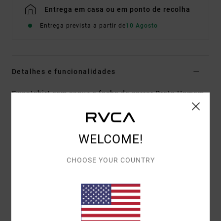
Entrega em casa ou em ponto de recolha
Entrega prevista a partir de
10 Agosto
Detalhes e funcionalidades
Sweatshirt com capuz e fecho de correr Preto Homem
Estilo
EVYSF00166
Código de Cor
kta0
Características
WELCOME!
Tecido:
75% algodão, 25% algodão reciclado [400
CHOOSE YOUR COUNTRY
g/m2]
Corte:
descontraído
Estampado à frente bordado
Estampado na pEstampado de trás com estampa e
bordado em chenille