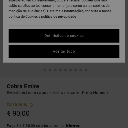
sujeitos ao teu consentimento, ou para recusar cookies que não
estão sujeitos ao teu consentimento (tais como certos cookies de
medição de audiências). Para mais informações, consulta a nossa
política de Cookies
e
política de privacidade
Definições de cookies
Aceitar tudo
Cobra Emire
Sweatshirt com capuz e fecho de correr Preto Homem
ECO-BONUS
€ 90,00
Paga 3 x € 30,00 sem juros com a