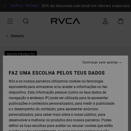
AVANÇAR
PARA
DUPLA PROMO
10% de desconto adicional em ofertas especiais
P
A
INFORMAÇÃO
DO
PRODUTO
Sweats
NOVO PRODUTO
Continuar sem aceitar
FAZ UMA ESCOLHA PELOS TEUS DADOS
Nós e os nossos parceiros utilizamos cookies ou tecnologia
equivalente para armazenar e/ou aceder a informações no teu
dispositivo. Esta informação pessoal (como os teus dados de
navegação e endereço IP) pode ser utilizada para te apresentar
publicações e conteúdos personalizados; para medir a publicidade
e o desempenho do conteúdo; para apresentar anúncios
personalizados; para saber mais sobre o nosso público; para
desenvolver e melhorar os produtos dos nossos parceiros. Podes
definir as tuas escolhas para aceitar ou recusar cookies que estão