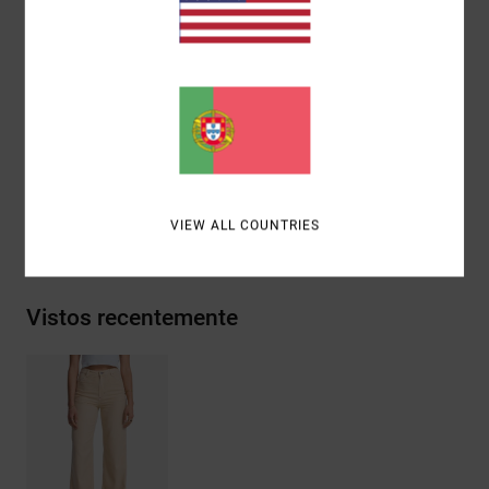
4 bolsos
Detalhe desgastado na cintura e na bainha da parte
inferior
Costuras VA nos bolsos traseiros
Materiais
[Tecido principal] 60% algodão, 40% viscose
VIEW ALL COUNTRIES
Envio& Devoluciones
Vistos recentemente