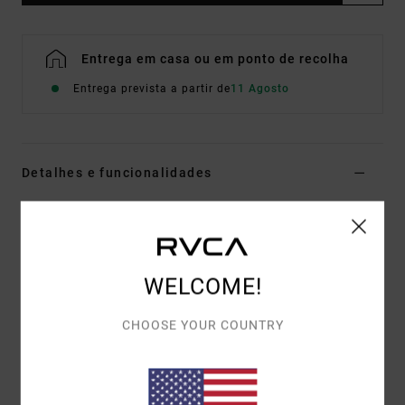
Entrega em casa ou em ponto de recolha
Entrega prevista a partir de
11 Agosto
Detalhes e funcionalidades
Calças de corte Flare Castanho Mulher
Estilo
EVJNP03000
Código de Cor
ckl0
WELCOME!
Características
Tecido:
Mistura de algodão tecido e viscose
CHOOSE YOUR COUNTRY
Corte:
Justo com perna Flare
Braguilha/Cintura:
Braguilha com fecho de correr
Peça com lavagem