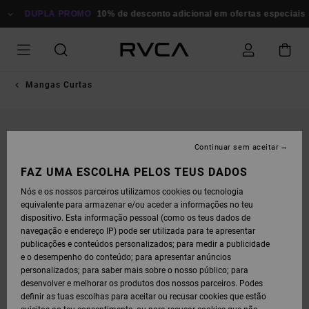
AVANÇAR
PARA
DUPLA PROMO
10% de desconto adicional em ofertas especiais
P
A
INFORMAÇÃO
DO
PRODUTO
Mangas Curtas
Continuar sem aceitar
FAZ UMA ESCOLHA PELOS TEUS DADOS
Nós e os nossos parceiros utilizamos cookies ou tecnologia
equivalente para armazenar e/ou aceder a informações no teu
dispositivo. Esta informação pessoal (como os teus dados de
navegação e endereço IP) pode ser utilizada para te apresentar
publicações e conteúdos personalizados; para medir a publicidade
e o desempenho do conteúdo; para apresentar anúncios
personalizados; para saber mais sobre o nosso público; para
desenvolver e melhorar os produtos dos nossos parceiros. Podes
definir as tuas escolhas para aceitar ou recusar cookies que estão