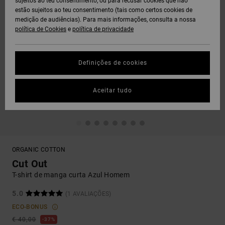
sujeitos ao teu consentimento, ou para recusar cookies que não
estão sujeitos ao teu consentimento (tais como certos cookies de
medição de audiências). Para mais informações, consulta a nossa
política de Cookies
e
política de privacidade
Definições de cookies
Aceitar tudo
ORGANIC COTTON
Cut Out
T-shirt de manga curta Azul Homem
5.0
(1 AVALIAÇÕES)
ECO-BONUS
€ 40,00
37%