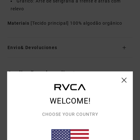
Gráfico: Arte de serigrafia à frente e atrás com
relevo
Materiais
[Tecido principal] 100% algodão orgânico
Envio& Devoluciones
Avaliações dos clientes
PONTUAÇÃO MÉDIA
WELCOME!
5.0
/5
CHOOSE YOUR COUNTRY
BASEADO EM
1 AVALIAÇÕES VERIFICADAS
DESDE JULHO
2026