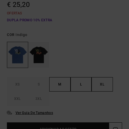
€ 25,20
OFERTAS
DUPLA PROMO 10% EXTRA
Indigo
COR
XS
S
M
L
XL
XXL
3XL
Ver Guia De Tamanhos